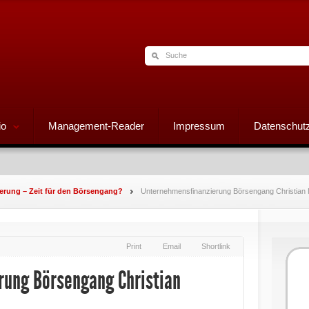
io
Management-Reader
Impressum
Datenschutz
rung – Zeit für den Börsengang?
Unternehmensfinanzierung Börsengang Christian 
Print
Email
Shortlink
rung Börsengang Christian