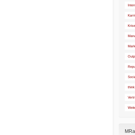
Inte
Karr
Kris
Man
Mark
Outp
Repu
Soci
think
Vertr
Weit
MRad