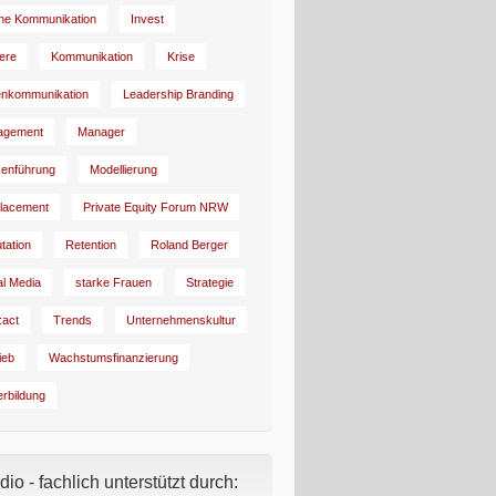
rne Kommunikation
Invest
iere
Kommunikation
Krise
enkommunikation
Leadership Branding
agement
Manager
enführung
Modellierung
lacement
Private Equity Forum NRW
tation
Retention
Roland Berger
al Media
starke Frauen
Strategie
:act
Trends
Unternehmenskultur
ieb
Wachstumsfinanzierung
erbildung
io - fachlich unterstützt durch: