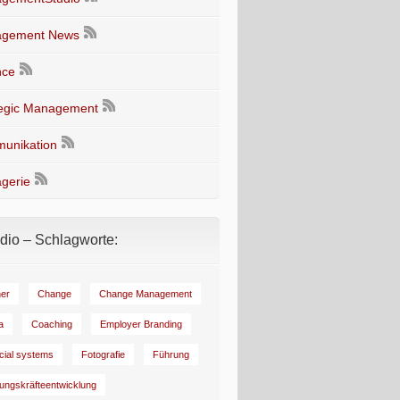
gement News
nce
tegic Management
unikation
gerie
io – Schlagworte:
er
Change
Change Management
a
Coaching
Employer Branding
ncial systems
Fotografie
Führung
ungskräfteentwicklung