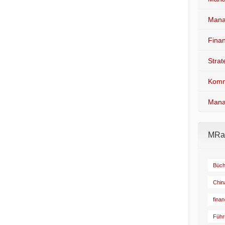
Mana
Fina
Stra
Komm
Mana
MRad
Büch
Chin
fina
Führ