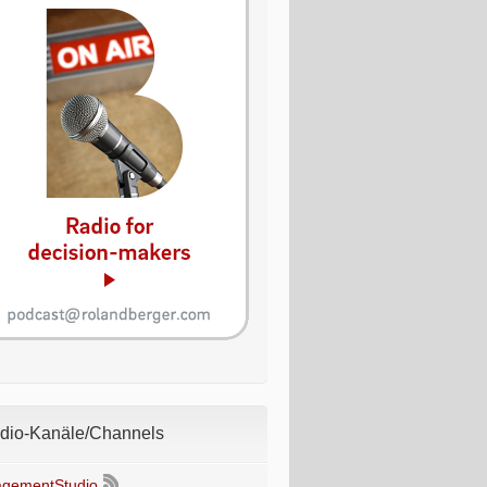
io-Kanäle/Channels
gementStudio