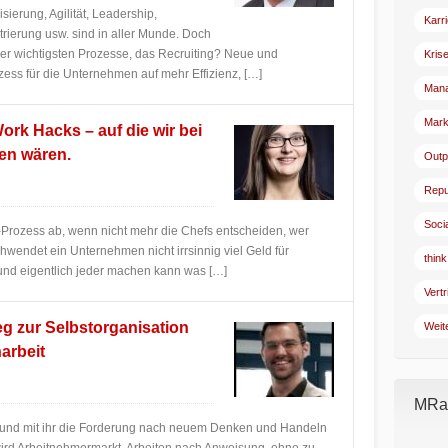
sierung, Agilität, Leadership,
Karr
ierung usw. sind in aller Munde. Doch
r wichtigsten Prozesse, das Recruiting? Neue und
Kris
ess für die Unternehmen auf mehr Effizienz, […]
Man
Mark
rk Hacks – auf die wir bei
en wären.
Outp
Repu
Soci
ng-Prozess ab, wenn nicht mehr die Chefs entscheiden, wer
hwendet ein Unternehmen nicht irrsinnig viel Geld für
think
 und eigentlich jeder machen kann was […]
Vertr
g zur Selbstorganisation
Weit
arbeit
MRad
da und mit ihr die Forderung nach neuem Denken und Handeln