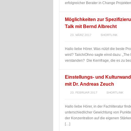
erfolgreicher Berater in Change Projekten
Möglichkeiten zur Spezifizie
Talk mit Bernd Albrecht
23. MÄRZ 2017
SHORTLINK
Hallo liebe Hörer. Was nützt die beste P
wird? TaiichiOhno sagte einst dazu: „The
verstanden? Die Kernfrage, die es zu be
Einstellungs- und Kulturwand
mit Dr. Andreas Zeuch
23. FEBRUAR 2017
SHORTLINK
Hallo liebe Hörer, in der Fachliteratur fi
unterschiedlicher Gewichtung von Punkt
der Konzentration auf die eigenen Stärke
[…]