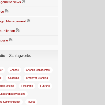
gement News
nce
tegic Management
unikation
gerie
io – Schlagworte:
er
Change
Change Management
a
Coaching
Employer Branding
ncial systems
Fotografie
Führung
ungskräfteentwicklung
rne Kommunikation
Invest