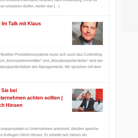
 wird Arbeitnehmermarkt. Arbeiten nach Anweisung, ohne zu
ese umsetzen dürfen, weder das […]
 Im Talk mit Klaus
d flexibler Produktionssysteme muss sich auch das Controlling
m „Kennzahlenermittler“ und „Monatsreportersteller“ wird der
eidungsunterstützer des Managements. Wir sprachen mit dem
Sie bei
ternehmen achten sollten |
ich Hinsen
derungsprojekten in Unternehmen ankommt, darüber spreche
n Kollegen Ulrich Hinsen. Er arbeitet seit Jahren als