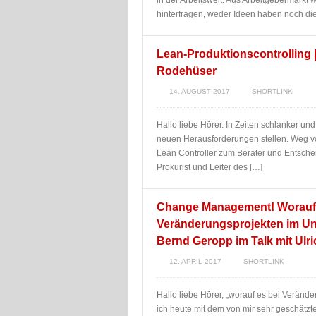
in der Arbeitswelt. Aus Arbeitgebermarkt
hinterfragen, weder Ideen haben noch di
Lean-Produktionscontrolling |
Rodehüser
14. AUGUST 2017
SHORTLINK
Hallo liebe Hörer. In Zeiten schlanker un
neuen Herausforderungen stellen. Weg vo
Lean Controller zum Berater und Entsch
Prokurist und Leiter des […]
Change Management! Worauf 
Veränderungsprojekten im Un
Bernd Geropp im Talk mit Ulr
12. APRIL 2017
SHORTLINK
Hallo liebe Hörer, „worauf es bei Verän
ich heute mit dem von mir sehr geschätzte