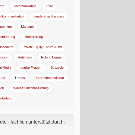
iere
Kommunikation
Krise
enkommunikation
Leadership Branding
agement
Manager
enführung
Modellierung
lacement
Private Equity Forum NRW
tation
Retention
Roland Berger
al Media
starke Frauen
Strategie
:act
Trends
Unternehmenskultur
ieb
Wachstumsfinanzierung
erbildung
io - fachlich unterstützt durch: