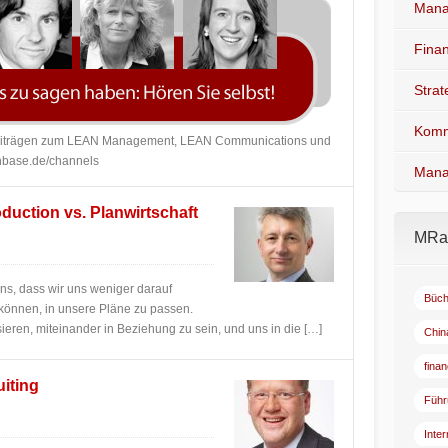
Mana
Fina
Stra
Komm
Beiträgen zum LEAN Management, LEAN Communications und
anbase.de/channels
Mana
duction vs. Planwirtschaft
MRad
uns, dass wir uns weniger darauf
Büch
 können, in unsere Pläne zu passen.
ieren, miteinander in Beziehung zu sein, und uns in die […]
Chin
fina
uiting
Führ
Inte