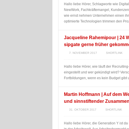
Hallo liebe Hörer, Schlagworte wie Digitali
NewWork, Fachkräftemangel, Kundenzentr
wie ernst nehmen Unternehmen einen ihre
optimierte Technologien trimmen den Proz
Jacqueline Rahemipour | 24 Wo
sipgate gerne früher gekomm
7. NOVEMBER 2017
SHORTLINK
Hallo liebe Hörer, wie läuft der Recruiti
eingestellt und wer gekündigt wird? Versc
Fortbildungen, wenn es kein Budget gibt
Martin Hoffmann | Auf dem We
und sinnstiftender Zusammen
31. OKTOBER 2017
SHORTLINK
Hallo liebe Hörer, die Generation Y ist 