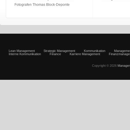
Fotografen Thomas Block-Deponte
Lean Management
Strategic Management
Kommunikation
Manageme
Interne Kommunikation
Finance
Karriere Management
Finanzmanage
Copyright © 2026
Managem