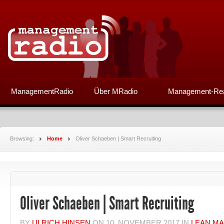
ManagementRadio
Über MRadio
Management-Re
Browsing:
Home
Oliver Schaeben | Smart Recruiting
Oliver Schaeben | Smart Recruiting
BY
ULRICH HINSEN
ON
10. NOVEMBER 2017
IN
LEAN M