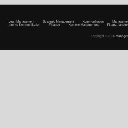
Lean Management
Strategic Management
Kommunikation
Manageme
Interne Kommunikation
Finance
Karriere Management
Finanzmanage
Copyright © 2026
Managem