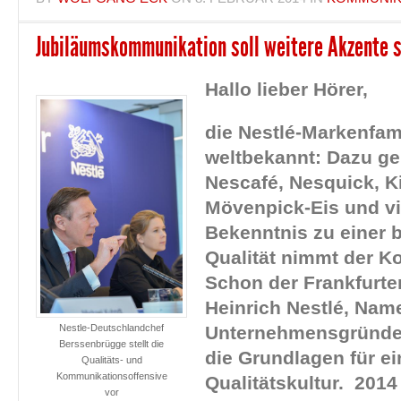
Jubiläumskommunikation soll weitere Akzente 
Hallo lieber Hörer,
die Nestlé-Markenfami
weltbekannt: Dazu g
Nescafé, Nesquick, Ki
Mövenpick-Eis und v
Bekenntnis zu einer 
Qualität nimmt der Ko
Schon der Frankfurte
Heinrich Nestlé, Na
Nestle-Deutschlandchef
Unternehmensgründer
Berssenbrügge stellt die
die
Grundlagen
für ei
Qualitäts- und
Kommunikationsoffensive
Qualitätskultur.
2014 
vor