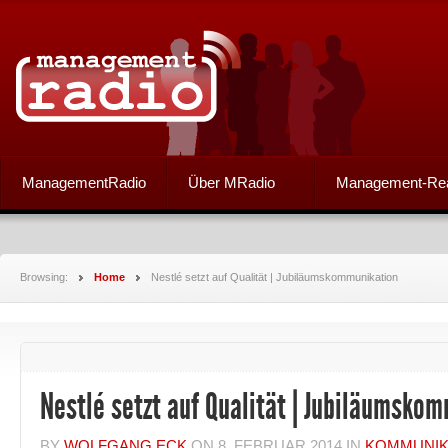
ManagementRadio
Über MRadio
Management-Re
Browsing:
Home
Nestlé setzt auf Qualität | Jubiläumskommunikation
Nestlé setzt auf Qualität | Jubiläumsko
BY
WOLFGANG ECK
ON
8. FEBRUAR 2014
IN
KOMMUNIK