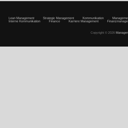
Lean Management
Strategic Management
Kommunikation
Manageme
Interne Kommunikation
Finance
Karriere Management
Finanzmanage
Copyright © 2026
Managem