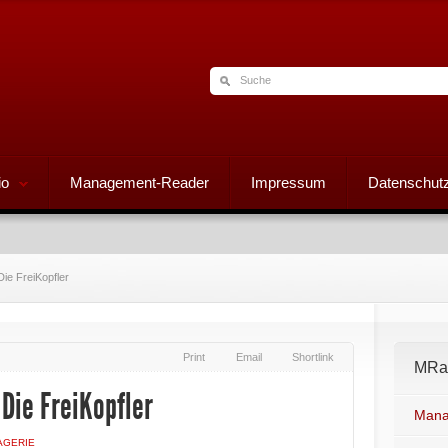
io
Management-Reader
Impressum
Datenschutz
Die FreiKopfler
Print
Email
Shortlink
MRad
 Die FreiKopfler
Mana
AGERIE