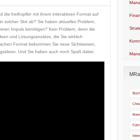
Mana
die freiKopfler mit ihrem interaktiven Format auf
Fina
n solcher Slot ab? Sie haben aktuelles Problem,
Stra
 einen Impuls benötigen? Kein Problem, denn die
deen und Lösungsansätze, die Sie wirklich
Komm
infachen Format bekommen Sie neue Sichtweisen,
ngsideen. Und Sie haben auch noch Spaß dabei.
Mana
MRad
Büch
Chin
fina
Führ
Inte