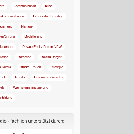
iere
Kommunikation
Krise
enkommunikation
Leadership Branding
agement
Manager
enführung
Modellierung
lacement
Private Equity Forum NRW
tation
Retention
Roland Berger
al Media
starke Frauen
Strategie
:act
Trends
Unternehmenskultur
ieb
Wachstumsfinanzierung
erbildung
io - fachlich unterstützt durch: