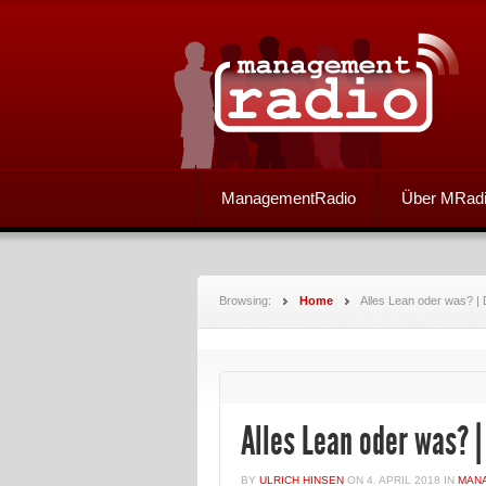
ManagementRadio
Über MRad
Browsing:
Home
Alles Lean oder was? | 
Alles Lean oder was? |
BY
ULRICH HINSEN
ON
4. APRIL 2018
IN
MAN