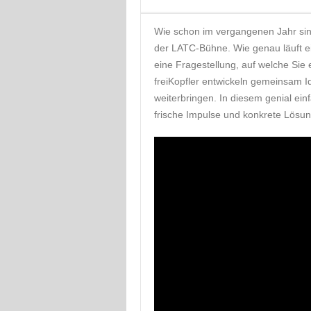
Wie schon im vergangenen Jahr sind 
der LATC-Bühne. Wie genau läuft ei
eine Fragestellung, auf welche Sie
freiKopfler entwickeln gemeinsam I
weiterbringen. In diesem genial e
frische Impulse und konkrete Lösu