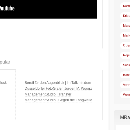
Karr
Kris
Man
Mark
Outp
Repu
pular
Soci
think
lock-
Bereit für den Augenblick | Im Talk mit dem
Vertr
Düsseldorfer FotoGrafen Jürgen M. Wogirz
ManagementStudio | Transfer
Weit
ManagementStudio | Gegen die Langweile
MRad