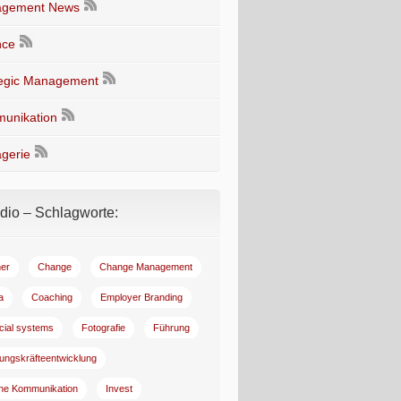
gement News
nce
tegic Management
unikation
gerie
io – Schlagworte:
er
Change
Change Management
a
Coaching
Employer Branding
ncial systems
Fotografie
Führung
ungskräfteentwicklung
rne Kommunikation
Invest