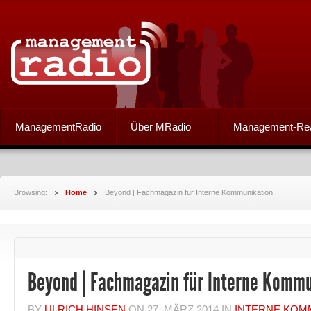
ManagementRadio
Über MRadio
Management-Re
Browsing:
Home
Beyond | Fachmagazin für Interne Kommunikation
Beyond | Fachmagazin für Interne Komm
BY
ULRICH HINSEN
ON
27. MÄRZ 2014
IN
INTERNE KOM