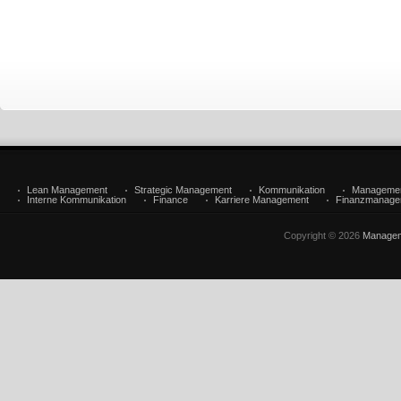
Lean Management
Strategic Management
Kommunikation
Manageme
Interne Kommunikation
Finance
Karriere Management
Finanzmanage
Copyright © 2026
Managem