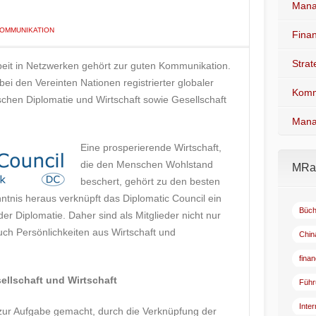
Mana
OMMUNIKATION
Fina
Stra
beit in Netzwerken gehört zur guten Kommunikation.
bei den Vereinten Nationen registrierter globaler
Komm
schen Diplomatie und Wirtschaft sowie Gesellschaft
Mana
Eine prosperierende Wirtschaft,
die den Menschen Wohlstand
MRad
beschert, gehört zu den besten
ntnis heraus verknüpft das Diplomatic Council ein
Büch
er Diplomatie. Daher sind als Mitglieder nicht nur
ch Persönlichkeiten aus Wirtschaft und
Chin
fina
ellschaft und Wirtschaft
Führ
Inte
 zur Aufgabe gemacht, durch die Verknüpfung der