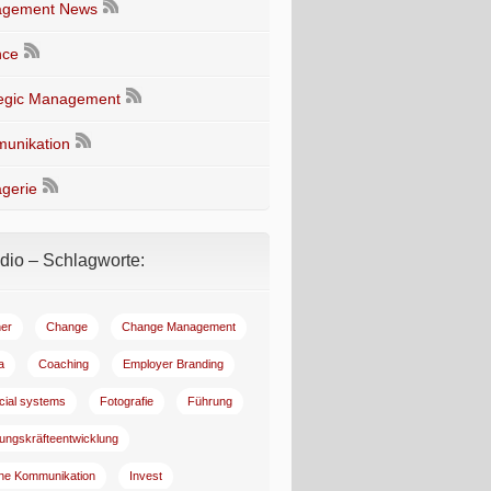
gement News
nce
tegic Management
unikation
gerie
io – Schlagworte:
er
Change
Change Management
a
Coaching
Employer Branding
ncial systems
Fotografie
Führung
ungskräfteentwicklung
rne Kommunikation
Invest