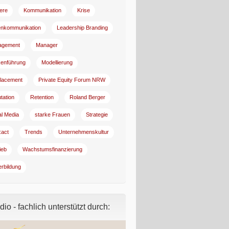
iere
Kommunikation
Krise
enkommunikation
Leadership Branding
agement
Manager
enführung
Modellierung
lacement
Private Equity Forum NRW
tation
Retention
Roland Berger
al Media
starke Frauen
Strategie
:act
Trends
Unternehmenskultur
ieb
Wachstumsfinanzierung
erbildung
io - fachlich unterstützt durch: