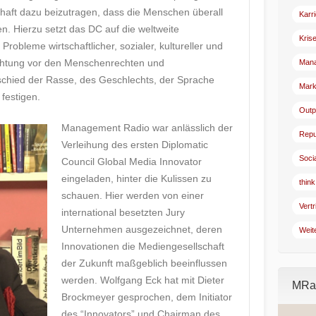
chaft dazu beizutragen, dass die Menschen überall
Karr
n. Hierzu setzt das DC auf die weltweite
Kris
robleme wirtschaftlicher, sozialer, kultureller und
Achtung vor den Menschenrechten und
Man
rschied der Rasse, des Geschlechts, der Sprache
Mark
 festigen.
Outp
Management Radio war anlässlich der
Repu
Verleihung des ersten Diplomatic
Soci
Council Global Media Innovator
eingeladen, hinter die Kulissen zu
think
schauen. Hier werden von einer
Vertr
international besetzten Jury
Unternehmen ausgezeichnet, deren
Weit
Innovationen die Mediengesellschaft
der Zukunft maßgeblich beeinflussen
werden. Wolfgang Eck hat mit Dieter
MRad
Brockmeyer gesprochen, dem Initiator
des “Innovators” und Chairman des