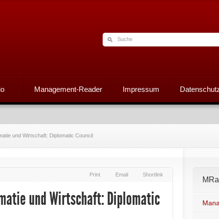
io
Management-Reader
Impressum
Datenschutz
tie und Wirtschaft: Diplomatic Council
Print
Email
Shortlink
MRad
matie und Wirtschaft: Diplomatic
Mana