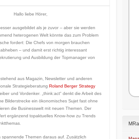
Hallo liebe Hörer,
besser ausgebildet als je zuvor – aber sie werden
nehmend heterogenen Welt könnte das zum Problem
tsche fordert: Die Chefs von morgen brauchen
abheben – und damit erst richtig interessant
ekrutierung und Ausbildung der Topmanager von
estehend aus Magazin, Newsletter und anderen
tionale Strategieberatung
Roland Berger Strategy
iber und Vordenker. „think:act“ denkt die Arbeit des
e Bilderstrecke ein ökonomisches Sujet fast ohne
tieren die Businesswelt mit neuen Themen. Der
efert ergänzend topaktuelles Know-how zu Trends
nktthemas.
MRad
 spannende Themen daraus auf. Zusätzlich
Mana