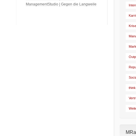
ManagementStudio | Gegen die Langweile
Inte
Karr
Kris
Man
Mark
Outp
Repu
Soci
think
Vertr
Weit
MRad