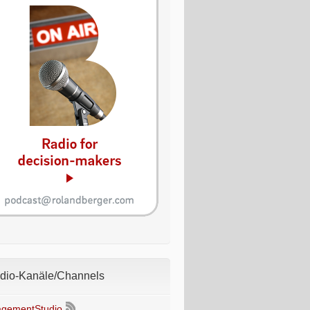
io-Kanäle/Channels
gementStudio