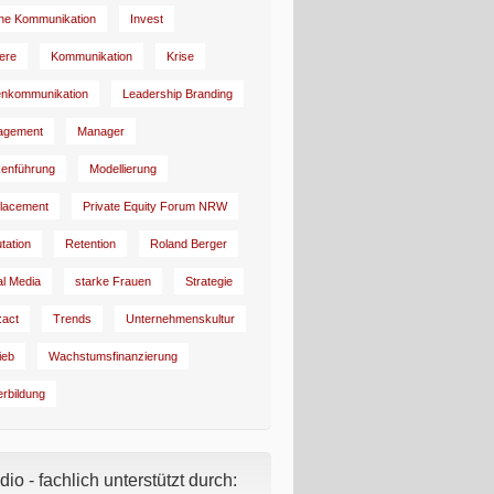
rne Kommunikation
Invest
iere
Kommunikation
Krise
enkommunikation
Leadership Branding
agement
Manager
enführung
Modellierung
lacement
Private Equity Forum NRW
tation
Retention
Roland Berger
al Media
starke Frauen
Strategie
:act
Trends
Unternehmenskultur
ieb
Wachstumsfinanzierung
erbildung
io - fachlich unterstützt durch: