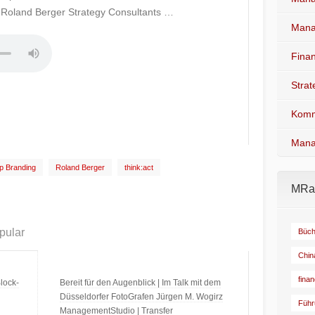
n Roland Berger Strategy Consultants …
Mana
Fina
Stra
Komm
Mana
p Branding
Roland Berger
think:act
MRad
pular
Büch
Chin
fina
lock-
Bereit für den Augenblick | Im Talk mit dem
Düsseldorfer FotoGrafen Jürgen M. Wogirz
Führ
ManagementStudio | Transfer