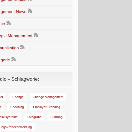
gement News
nce
tegic Management
unikation
gerie
io – Schlagworte:
er
Change
Change Management
a
Coaching
Employer Branding
ncial systems
Fotografie
Führung
ungskräfteentwicklung