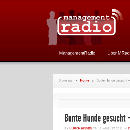
ManagementRadio
Über MRad
Browsing:
Home
Bunte Hunde gesucht –
Bunte Hunde gesucht 
BY
ULRICH HINSEN
ON
17. AUGUST 2011
IN
S