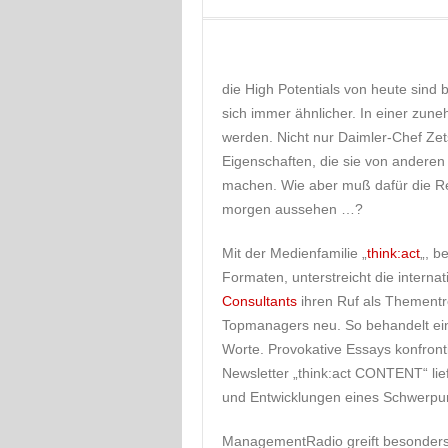
die High Potentials von heute sind 
sich immer ähnlicher. In einer zu
werden. Nicht nur Daimler-Chef Ze
Eigenschaften, die sie von anderen 
machen. Wie aber muß dafür die R
morgen aussehen …?
Mit der Medienfamilie „
think:act
„, b
Formaten, unterstreicht die interna
Consultants
ihren Ruf als Thementre
Topmanagers neu. So behandelt ein
Worte. Provokative Essays konfron
Newsletter „think:act CONTENT“ li
und Entwicklungen eines Schwerpu
ManagementRadio greift besonders