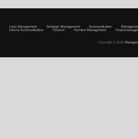
Lean Management
Strategic Management
Kommunikation
Manageme
Interne Kommunikation
Finance
Karriere Management
Finanzmanage
Copyright © 2026
Managem