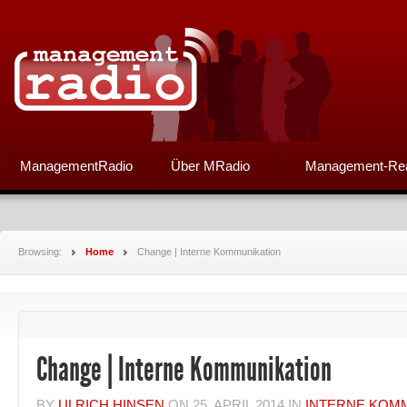
ManagementRadio
Über MRadio
Management-Re
Browsing:
Home
Change | Interne Kommunikation
Change | Interne Kommunikation
BY
ULRICH HINSEN
ON
25. APRIL 2014
IN
INTERNE KOM