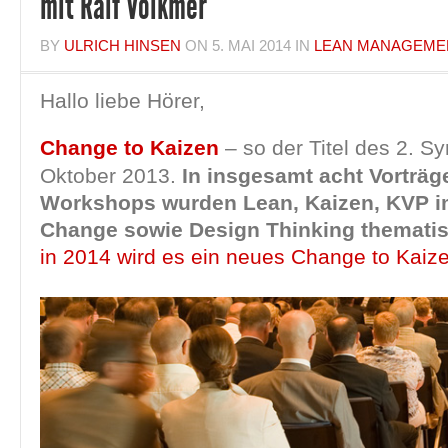
mit Ralf Volkmer
BY
ULRICH HINSEN
ON
5. MAI 2014
IN
LEAN MANAGEME
Hallo liebe Hörer,
Change to Kaizen
– so der Titel des 2. 
Oktober 2013.
In insgesamt acht Vorträg
Workshops wurden Lean, Kaizen, KVP i
Change sowie Design Thinking thematis
in 2014 wird es ein neues Change to Kaiz