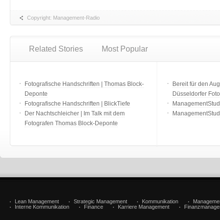
Copyright: Management-Radio
Related Stories
Most Popular
Fotografische Handschriften | Thomas Block-
Bereit für den Aug
Deponte
Düsseldorfer Fot
Fotografische Handschriften | BlickTiefe
ManagementStudio
Der Nachtschleicher | Im Talk mit dem
ManagementStudi
Fotografen Thomas Block-Deponte
Lean Management
Strategic Management
Kommunikation
Manageme
Interne Kommunikation
Finance
Karriere Management
Finanzmanage