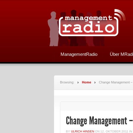
ManagementRadio
Über MRad
Browsing:
Home
Change Management – A
Change Management – 
BY
ULRICH HINSEN
ON
12. OKTOBER 2011
IN