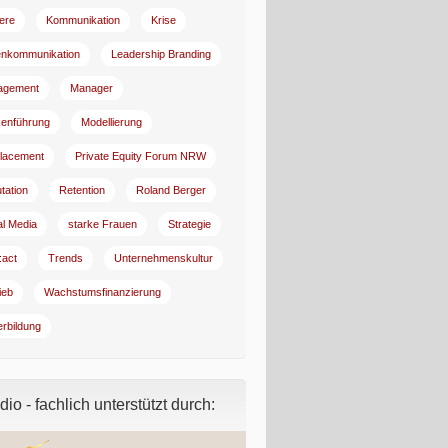
iere
Kommunikation
Krise
enkommunikation
Leadership Branding
agement
Manager
enführung
Modellierung
lacement
Private Equity Forum NRW
tation
Retention
Roland Berger
al Media
starke Frauen
Strategie
:act
Trends
Unternehmenskultur
ieb
Wachstumsfinanzierung
erbildung
io - fachlich unterstützt durch: