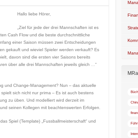
Mana
Hallo liebe Hörer,
Fina
„Ziel für jede der drei Mannschaften ist es
Stra
en Cash Flow und die beste durchschnittliche
Komm
Anfang einer Saison müssen zwei Entscheidungen
den gekauft und wieviel Spieler werden verkauft? Es
Mana
elt, davon sind die ersten vier Saisons bereits
en über alle drei Mannschaften jeweils gleich …“
MRad
rung und Change-Management? Nun – das aktuelle
Büch
pielt sich nicht nur prima – Es ist auch bestens
rung zu üben. Und modelliert wird derzeit im
Chin
nd seinen Kollegen mit beachtenswerten Erfolgen.
fina
das Spiel (Template) „Fussballmeisterschaft“ und
Führ
Inte