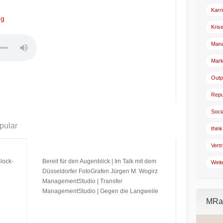
Karr
ng
Kris
Man
Mark
Outp
Repu
Soci
pular
think
Vertr
lock-
Bereit für den Augenblick | Im Talk mit dem
Weit
Düsseldorfer FotoGrafen Jürgen M. Wogirz
ManagementStudio | Transfer
ManagementStudio | Gegen die Langweile
MRad