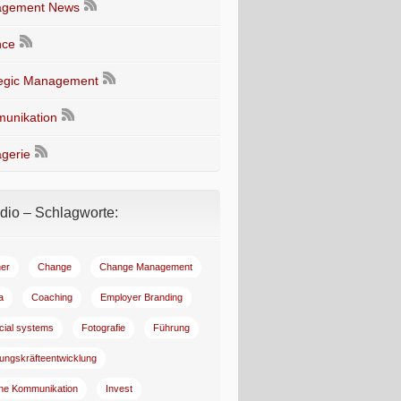
gement News
nce
tegic Management
unikation
gerie
io – Schlagworte:
er
Change
Change Management
a
Coaching
Employer Branding
ncial systems
Fotografie
Führung
ungskräfteentwicklung
rne Kommunikation
Invest