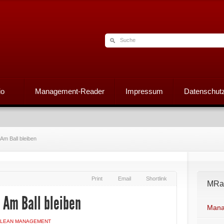
io
Management-Reader
Impressum
Datenschutz
m Ball bleiben
Print
Email
Shortlink
MRad
Am Ball bleiben
Mana
LEAN MANAGEMENT