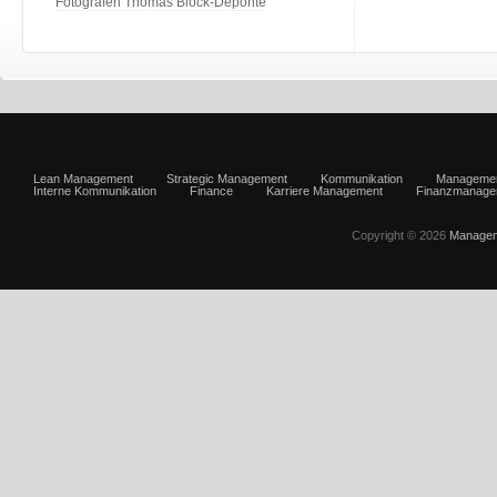
Fotografen Thomas Block-Deponte
Lean Management
Strategic Management
Kommunikation
Manageme
Interne Kommunikation
Finance
Karriere Management
Finanzmanage
Copyright © 2026
Managem