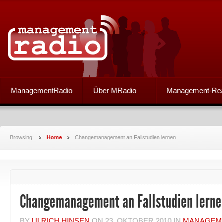
ManagementRadio
Über MRadio
Management-Re
Browsing:
Home
Changemanagement an Fallstudien lernen
Changemanagement an Fallstudien lerne
BY
ULRICH HINSEN
ON
23. OKTOBER 2010
IN
MANAGEM