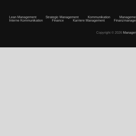
Lean Management
Strategic Management
Kommunikation
Manageme
Interne Kommunikation
Finance
Karriere Management
Finanzmanage
Copyright © 2026
Managem