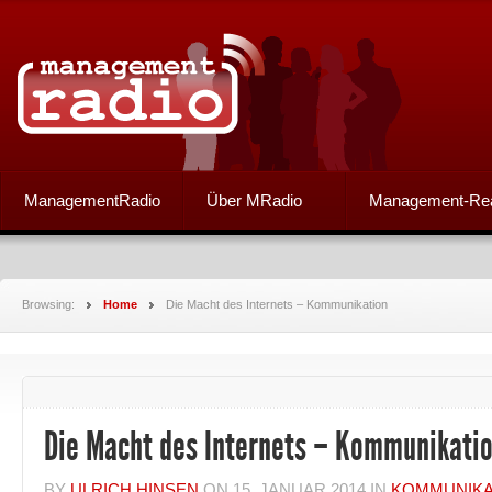
ManagementRadio
Über MRadio
Management-Re
Browsing:
Home
Die Macht des Internets – Kommunikation
Die Macht des Internets – Kommunikati
BY
ULRICH HINSEN
ON
15. JANUAR 2014
IN
KOMMUNIKA