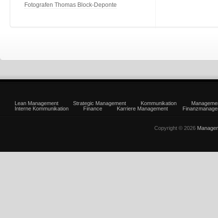
Fotografen Thomas Block-Deponte
Lean Management
Strategic Management
Kommunikation
Manageme
Interne Kommunikation
Finance
Karriere Management
Finanzmanage
Copyright © 2026
Managem