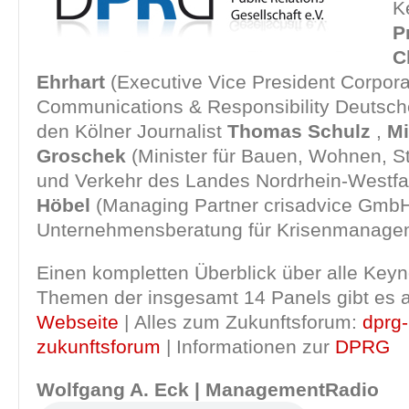
K
P
C
Ehrhart
(Executive Vice President Corpora
Communications & Responsibility Deutsch
den Kölner Journalist
Thomas Schulz
,
Mi
Groschek
(Minister für Bauen, Wohnen, S
und Verkehr des Landes Nordrhein-Westfa
Höbel
(Managing Partner crisadvice Gmb
Unternehmensberatung für Krisenmanage
Einen kompletten Überblick über alle Keyn
Themen der insgesamt 14 Panels gibt es a
Webseite
| Alles zum Zukunftsforum:
dprg-
zukunftsforum
| Informationen zur
DPRG
Wolfgang A. Eck | ManagementRadio