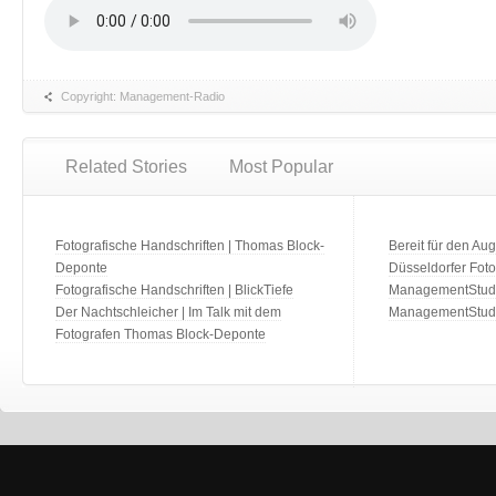
Copyright: Management-Radio
Related Stories
Most Popular
Fotografische Handschriften | Thomas Block-
Bereit für den Aug
Deponte
Düsseldorfer Fot
Fotografische Handschriften | BlickTiefe
ManagementStudio
Der Nachtschleicher | Im Talk mit dem
ManagementStudi
Fotografen Thomas Block-Deponte