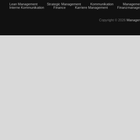
Lean Management
Strategic Management
Kommunikation
Manageme
Interne Kommunikation
Finance
Karriere Management
Finanzmanage
Copyright © 2026
Managem