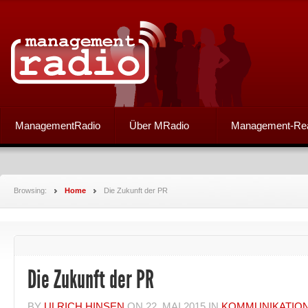
ManagementRadio
Über MRadio
Management-Re
Browsing:
Home
Die Zukunft der PR
Die Zukunft der PR
BY
ULRICH HINSEN
ON
22. MAI 2015
IN
KOMMUNIKATIO