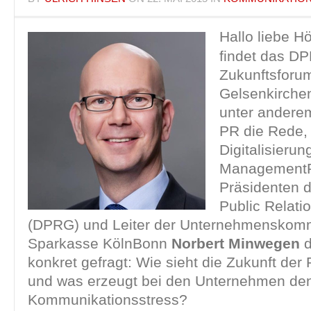
Hallo liebe H
findet das D
Zukunftsforum
Gelsenkirchen 
unter andere
PR die Rede,
Digitalisieru
ManagementR
Präsidenten 
Public Relati
(DPRG) und Leiter der Unternehmenskomm
Sparkasse KölnBonn
Norbert Minwegen
d
konkret gefragt: Wie sieht die Zukunft de
und was erzeugt bei den Unternehmen de
Kommunikationsstress?