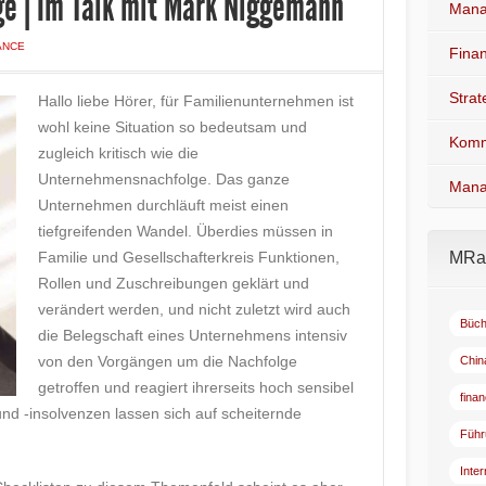
e | Im Talk mit Mark Niggemann
Mana
ANCE
Fina
Stra
Hallo liebe Hörer, für Familienunternehmen ist
wohl keine Situation so bedeutsam und
Komm
zugleich kritisch wie die
Unternehmensnachfolge. Das ganze
Mana
Unternehmen durchläuft meist einen
tiefgreifenden Wandel. Überdies müssen in
Familie und Gesellschafterkreis Funktionen,
MRad
Rollen und Zuschreibungen geklärt und
verändert werden, und nicht zuletzt wird auch
Büch
die Belegschaft eines Unternehmens intensiv
von den Vorgängen um die Nachfolge
Chin
getroffen und reagiert ihrerseits hoch sensibel
fina
nd -insolvenzen lassen sich auf scheiternde
Führ
Inte