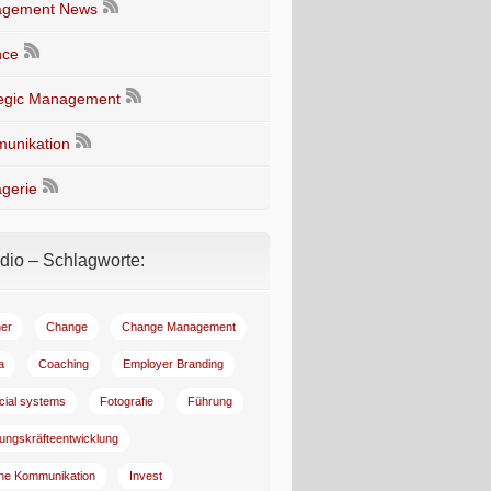
gement News
nce
tegic Management
unikation
gerie
io – Schlagworte:
er
Change
Change Management
a
Coaching
Employer Branding
ncial systems
Fotografie
Führung
ungskräfteentwicklung
rne Kommunikation
Invest