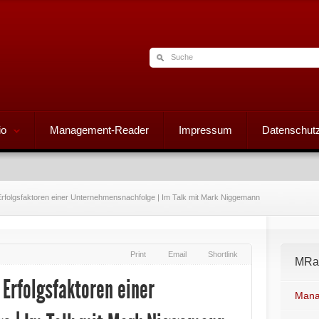
io
Management-Reader
Impressum
Datenschutz
rfolgsfaktoren einer Unternehmensnachfolge | Im Talk mit Mark Niggemann
Print
Email
Shortlink
MRad
Erfolgsfaktoren einer
Mana