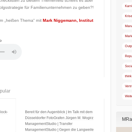
 Checklisten zu diesem Themenfeld scheint es aber
Karr
olgsstrategie für Familienunternehmen zu geben?!
Kris
m „heißen Thema“ mit
Mark Niggemann, Institut
Man
Mark
o
Outp
Repu
Soci
think
Vertr
pular
Weit
lock-
Bereit für den Augenblick | Im Talk mit dem
Düsseldorfer FotoGrafen Jürgen M. Wogirz
MRad
ManagementStudio | Transfer
ManagementStudio | Gegen die Langweile