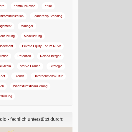
iere
Kommunikation
Krise
enkommunikation
Leadership Branding
agement
Manager
enführung
Modellierung
lacement
Private Equity Forum NRW
tation
Retention
Roland Berger
al Media
starke Frauen
Strategie
:act
Trends
Unternehmenskultur
ieb
Wachstumsfinanzierung
erbildung
io - fachlich unterstützt durch: