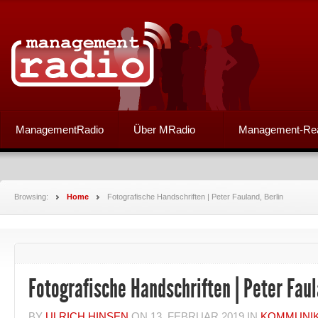
ManagementRadio
Über MRadio
Management-Re
Browsing:
Home
Fotografische Handschriften | Peter Fauland, Berlin
Fotografische Handschriften | Peter Faul
BY
ULRICH HINSEN
ON
13. FEBRUAR 2019
IN
KOMMUNIK