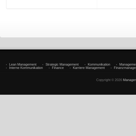
Lean Management
Strategic Management
Kommunikation
Manageme
Interne Kommunikation
Finance
Karriere Management
Finanzmanage
Copyright © 2026
Managem