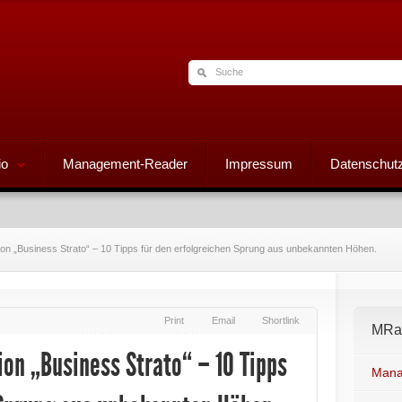
io
Management-Reader
Impressum
Datenschutz
on „Business Strato“ – 10 Tipps für den erfolgreichen Sprung aus unbekannten Höhen.
Print
Email
Shortlink
MRad
ion „Business Strato“ – 10 Tipps
Mana