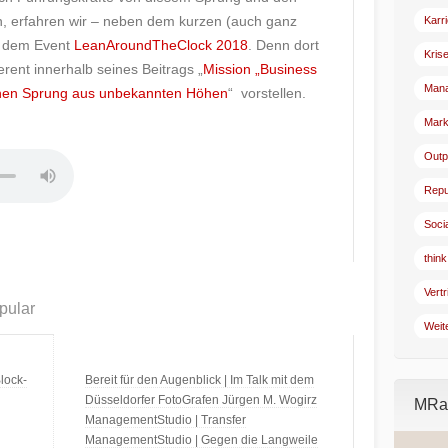
n, erfahren wir – neben dem kurzen (auch ganz
Karr
uf dem Event
LeanAroundTheClock 2018
. Denn dort
Kris
rent innerhalb seines Beitrags „
Mission „Business
Man
eichen Sprung aus unbekannten Höhen
“ vorstellen.
Mark
Outp
Repu
Soci
think
Vertr
pular
Weit
lock-
Bereit für den Augenblick | Im Talk mit dem
Düsseldorfer FotoGrafen Jürgen M. Wogirz
MRad
ManagementStudio | Transfer
ManagementStudio | Gegen die Langweile