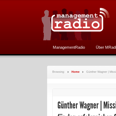
ManagementRadio
Über MRad
Browsing:
Home
Günther Wagner | Missi
Günther Wagner | Miss