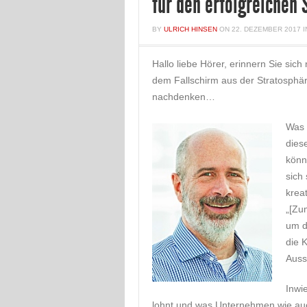
für den erfolgreichen
BY
ULRICH HINSEN
ON
22. DEZEMBER 2017
Hallo liebe Hörer, erinnern Sie sic
dem Fallschirm aus der Stratosphär
nachdenken…
Was 
dies
könn
sich
krea
„[Zu
um d
die 
Auss
Inwi
lohnt und was Unternehmen wie au