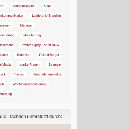
iere
Kommunikation
Krise
enkommunikation
Leadership Branding
agement
Manager
enführung
Modellierung
lacement
Private Equity Forum NRW
tation
Retention
Roland Berger
al Media
starke Frauen
Strategie
:act
Trends
Unternehmenskultur
ieb
Wachstumsfinanzierung
erbildung
io - fachlich unterstützt durch: