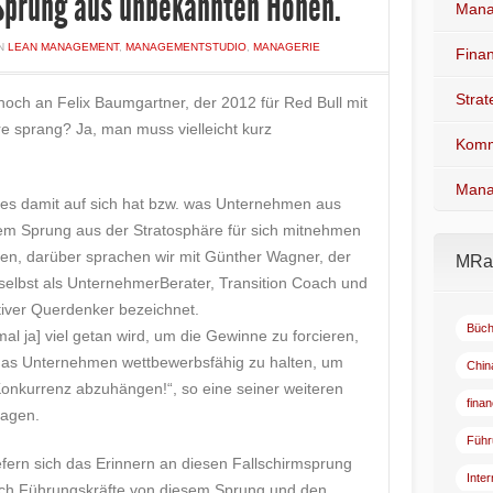
 Sprung aus unbekannten Höhen.
Mana
IN
LEAN MANAGEMENT
,
MANAGEMENTSTUDIO
,
MANAGERIE
Fina
Stra
h noch an Felix Baumgartner, der 2012 für Red Bull mit
e sprang? Ja, man muss vielleicht kurz
Komm
Mana
es damit auf sich hat bzw. was Unternehmen aus
em Sprung aus der Stratosphäre für sich mitnehmen
en, darüber sprachen wir mit
Günther Wagner
, der
MRad
 selbst als UnternehmerBerater, Transition Coach und
tiver Querdenker bezeichnet.
Büch
mal ja] viel getan wird, um die Gewinne zu forcieren,
as Unternehmen wettbewerbsfähig zu halten, um
Chin
Konkurrenz abzuhängen!“, so eine seiner weiteren
fina
agen.
Führ
efern sich das Erinnern an diesen Fallschirmsprung
Inte
ch Führungskräfte von diesem Sprung und den