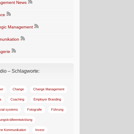
gement News
nce
tegic Management
unikation
gerie
io – Schlagworte:
er
Change
Change Management
a
Coaching
Employer Branding
ncial systems
Fotografie
Führung
ungskräfteentwicklung
rne Kommunikation
Invest