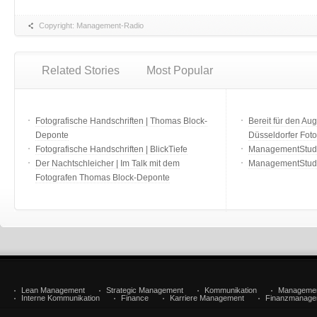
Copyright: Management-Radio
Related Stories
Most Popular
Fotografische Handschriften | Thomas Block-
Bereit für den Aug
Deponte
Düsseldorfer Fot
Fotografische Handschriften | BlickTiefe
ManagementStudio
Der Nachtschleicher | Im Talk mit dem
ManagementStudi
Fotografen Thomas Block-Deponte
Lean Management
Strategic Management
Kommunikation
Manageme
Interne Kommunikation
Finance
Karriere Management
Finanzmanage