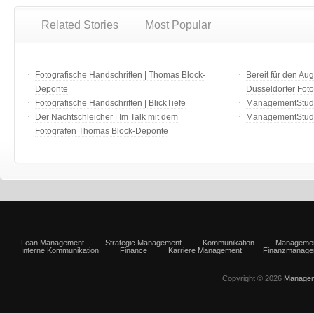
Related Stories
Most Popular
Fotografische Handschriften | Thomas Block-
Bereit für den Aug
Deponte
Düsseldorfer Fot
Fotografische Handschriften | BlickTiefe
ManagementStudio
Der Nachtschleicher | Im Talk mit dem
ManagementStudi
Fotografen Thomas Block-Deponte
Lean Management
Strategic Management
Kommunikation
Manageme
Interne Kommunikation
Finance
Karriere Management
Finanzmanage
Copyright © 2026
Managem