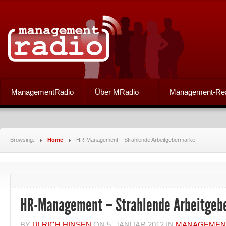
ManagementRadio
Über MRadio
Management-Re
Browsing:
Home
HR-Management – Strahlende Arbeitgebermarke
HR-Management – Strahlende Arbeitgeb
BY
ULRICH HINSEN
ON
5. JANUAR 2012
IN
MANAGEMEN