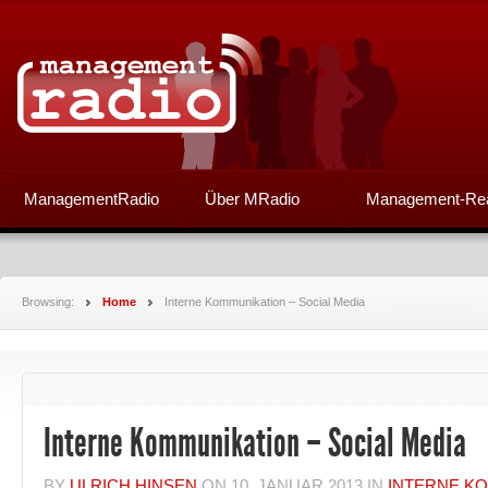
ManagementRadio
Über MRadio
Management-Re
Browsing:
Home
Interne Kommunikation – Social Media
Interne Kommunikation – Social Media
BY
ULRICH HINSEN
ON
10. JANUAR 2013
IN
INTERNE K