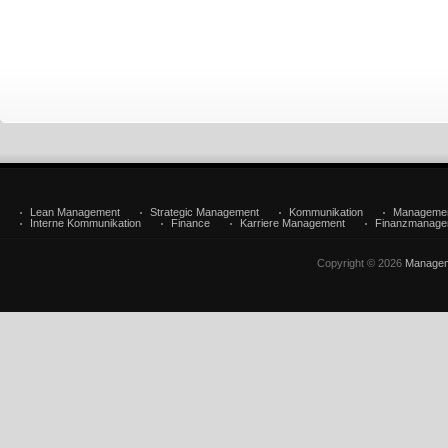
Lean Management
Strategic Management
Kommunikation
Manageme
Interne Kommunikation
Finance
Karriere Management
Finanzmanage
Copyright © 2026
Managem