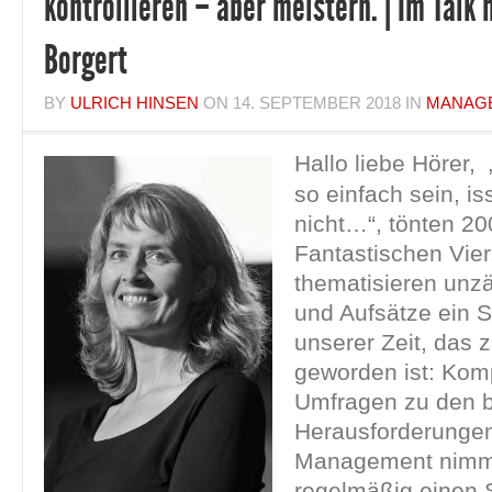
kontrollieren – aber meistern. | Im Talk
Borgert
BY
ULRICH HINSEN
ON
14. SEPTEMBER 2018
IN
MANAG
Hallo liebe Hörer, 
so einfach sein, i
nicht…“, tönten 20
Fantastischen Vier
thematisieren unzä
und Aufsätze ein
unserer Zeit, das 
geworden ist: Komp
Umfragen zu den 
Herausforderunge
Management nimmt
regelmäßig einen S