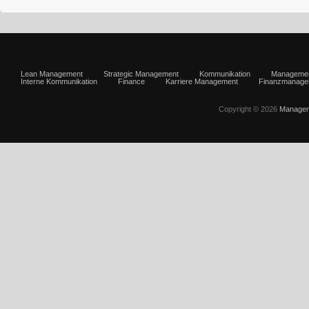
Lean Management
Strategic Management
Kommunikation
Manageme
Interne Kommunikation
Finance
Karriere Management
Finanzmanage
Copyright © 2026
Managem