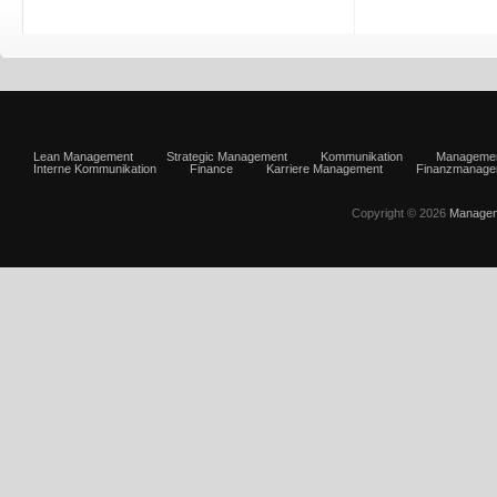
Lean Management
Strategic Management
Kommunikation
Manageme
Interne Kommunikation
Finance
Karriere Management
Finanzmanage
Copyright © 2026
Managem