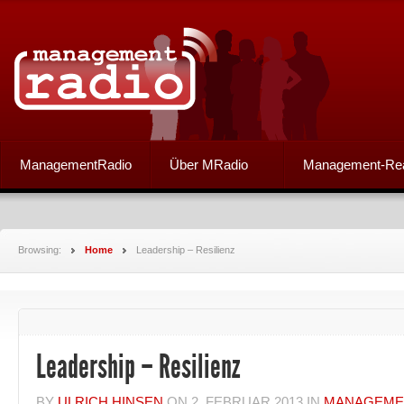
ManagementRadio
Über MRadio
Management-Re
Browsing:
Home
Leadership – Resilienz
Leadership – Resilienz
BY
ULRICH HINSEN
ON
2. FEBRUAR 2013
IN
MANAGEME