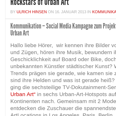
Rockstars of Urban Art
BY
ULRICH HINSEN
ON
16. JANUAR 2013
IN
KOMMUNIKA
Kommunikation – Social Media Kampagne zum Projekt
Urban Art
Hallo liebe Hörer, wir kennen ihre Bilder
und Zügen, hören ihre Musik, bewundern i
Geschicklichkeit auf Board oder Bike, doch
unbekannten Künstler städtischer Kunst?
Trends prägen sie gerade, wie kamen sie 
sind ihre Helden und was ist gerade heiß
ging die sechsteilige TV-Dokutainment-Se
Urban Art“
in sechs Urban-Art-Hotspots auf
Kontinenten nach. Gemeinsam mit 2 Mode
entdecken die Zuschauer die spannendste
ArtLocations in Los Angeles, Paris, Berlin