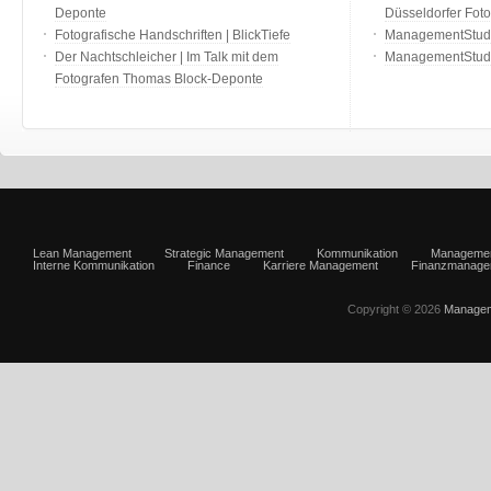
Deponte
Düsseldorfer Fot
Fotografische Handschriften | BlickTiefe
ManagementStudio
Der Nachtschleicher | Im Talk mit dem
ManagementStudi
Fotografen Thomas Block-Deponte
Lean Management
Strategic Management
Kommunikation
Manageme
Interne Kommunikation
Finance
Karriere Management
Finanzmanage
Copyright © 2026
Managem