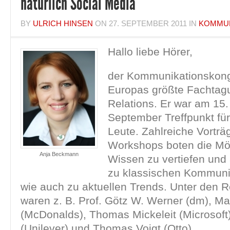
natürlich Social Media
BY
ULRICH HINSEN
ON
27. SEPTEMBER 2011
IN
KOMMUN
Hallo liebe Hörer,
der Kommunikationskong
Europas größte Fachtagu
Relations. Er war am 15.
September Treffpunkt für
Leute. Zahlreiche Vorträ
Workshops boten die Mög
Anja Beckmann
Wissen zu vertiefen und 
zu klassischen Kommun
wie auch zu aktuellen Trends. Unter den R
waren z. B. Prof. Götz W. Werner (dm), Ma
(McDonalds), Thomas Mickeleit (Microsoft
(Unilever) und Thomas Voigt (Otto).