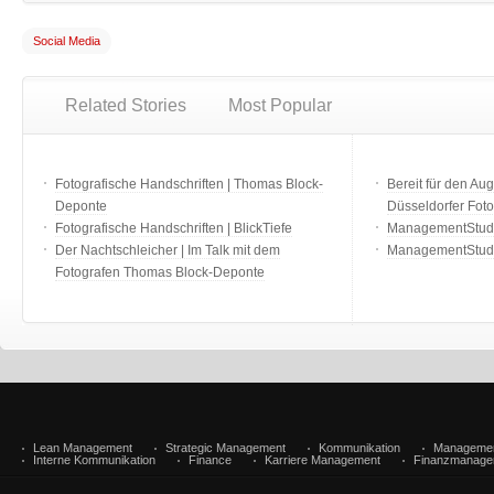
Social Media
Related Stories
Most Popular
Fotografische Handschriften | Thomas Block-
Bereit für den Aug
Deponte
Düsseldorfer Fot
Fotografische Handschriften | BlickTiefe
ManagementStudio
Der Nachtschleicher | Im Talk mit dem
ManagementStudi
Fotografen Thomas Block-Deponte
Lean Management
Strategic Management
Kommunikation
Manageme
Interne Kommunikation
Finance
Karriere Management
Finanzmanage