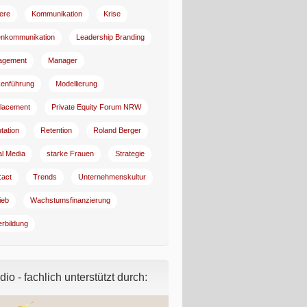
iere
Kommunikation
Krise
enkommunikation
Leadership Branding
agement
Manager
enführung
Modellierung
lacement
Private Equity Forum NRW
tation
Retention
Roland Berger
al Media
starke Frauen
Strategie
:act
Trends
Unternehmenskultur
ieb
Wachstumsfinanzierung
erbildung
io - fachlich unterstützt durch: