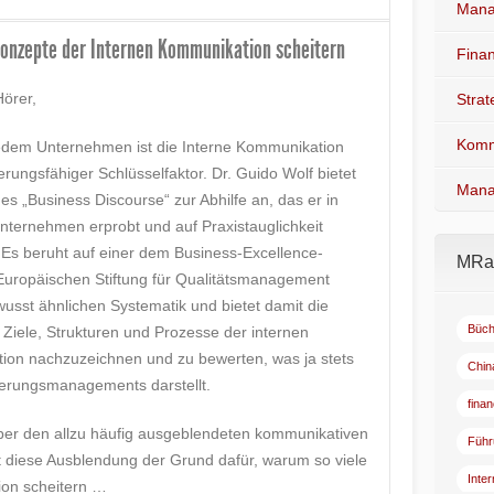
Mana
Konzepte der Internen Kommunikation scheitern
Fina
Hörer,
Stra
Komm
edem Unternehmen ist die Interne Kommunikation
rungsfähiger Schlüsselfaktor. Dr. Guido Wolf bietet
Mana
es „Business Discourse“ zur Abhilfe an, das er in
ternehmen erprobt und auf Praxistauglichkeit
. Es beruht auf einer dem Business-Excellence-
MRad
Europäischen Stiftung für Qualitätsmanagement
sst ähnlichen Systematik und bietet damit die
Büch
, Ziele, Strukturen und Prozesse der internen
on nachzuzeichnen und zu bewerten, was ja stets
Chin
serungsmanagements darstellt.
fina
über den allzu häufig ausgeblendeten kommunikativen
Führ
st diese Ausblendung der Grund dafür, warum so viele
Inte
ion scheitern …