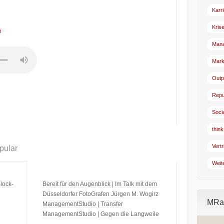
Karr
Kris
e
Man
Mark
Outp
Repu
Soci
think
Vertr
pular
Weit
lock-
Bereit für den Augenblick | Im Talk mit dem
Düsseldorfer FotoGrafen Jürgen M. Wogirz
MRad
ManagementStudio | Transfer
ManagementStudio | Gegen die Langweile