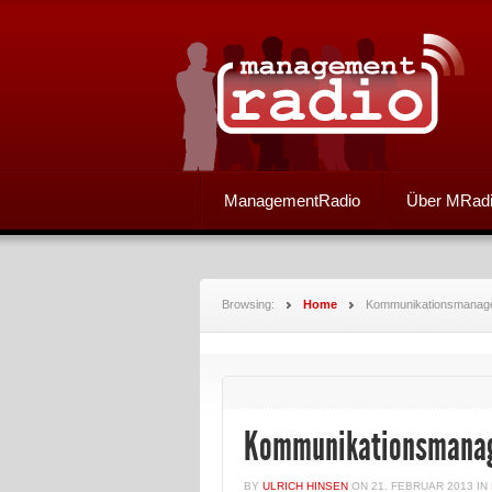
ManagementRadio
Über MRad
Browsing:
Home
Kommunikationsmanage
Kommunikationsmanage
BY
ULRICH HINSEN
ON
21. FEBRUAR 2013
IN