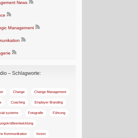
gement News
nce
tegic Management
unikation
gerie
io – Schlagworte:
er
Change
Change Management
a
Coaching
Employer Branding
ncial systems
Fotografie
Führung
ungskräfteentwicklung
rne Kommunikation
Invest