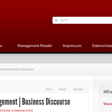
io
Management-Reader
Impressum
Datenschutz
ment | Business Discourse
Print
Email
Shortlink
MRad
ment | Business Discourse
Mana
INTERNE KOMMUNIKATION