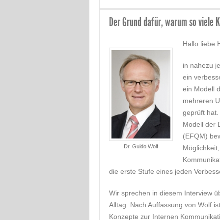
Der Grund dafür, warum so viele 
Hallo liebe 
in nahezu j
ein verbesse
ein Modell d
mehreren Un
geprüft hat
Modell der 
(EFQM) bewu
Dr. Guido Wolf
Möglichkeit
Kommunikati
die erste Stufe eines jeden Verbes
Wir sprechen in diesem Interview 
Alltag. Nach Auffassung von Wolf i
Konzepte zur Internen Kommunikat