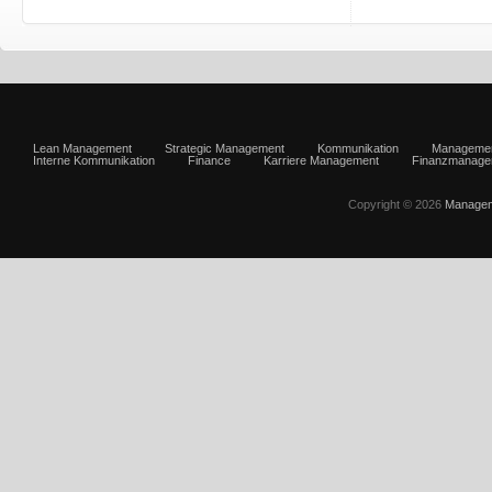
Lean Management
Strategic Management
Kommunikation
Manageme
Interne Kommunikation
Finance
Karriere Management
Finanzmanage
Copyright © 2026
Managem