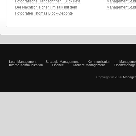
Fotografische Handschriften | BlickTiefe
ManagementStudio
Der Nachtschleicher | Im Talk mit dem
ManagementStudi
Fotografen Thomas Block-Deponte
Lean Management
Strategic Management
Kommunikation
Manageme
Interne Kommunikation
Finance
Karriere Management
Finanzmanage
Copyright © 2026
Managem