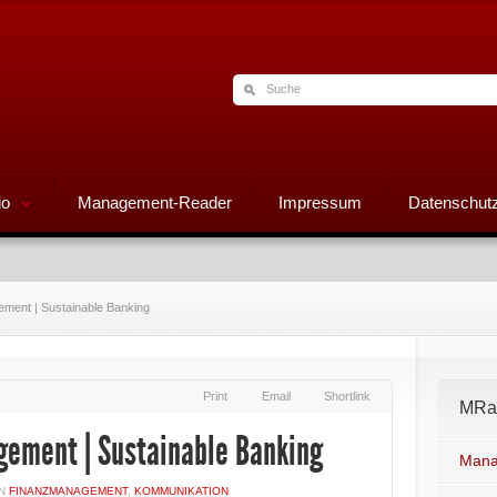
io
Management-Reader
Impressum
Datenschutz
ent | Sustainable Banking
Print
Email
Shortlink
MRad
ment | Sustainable Banking
Mana
IN
FINANZMANAGEMENT
,
KOMMUNIKATION