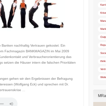
Karr
Kris
Man
Mark
Outp
e Banken nachhaltig Vertrauen gekostet. Ein
Repu
em Fachmagazin BANKMAGAZIN im Mai 2009
Soci
t Kundenkontakt und Verbraucherorientierung das
think
s setzen die Häuser intern die falschen Prioritäten
Vertr
Weit
ungen gehen wir den Ergebnissen der Befragung
teressen (Wolfgang Eck) und sprechen mit Dr.
ertrauenskrise …
MRad