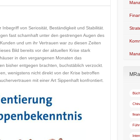
Mana
Fina
nbegriff von Seriosität, Beständigkeit und Stabilität.
Stra
liegen fast schamhaft unter den gestrengen Augen des
Komm
unden und um ihr Vertrauen war zu diesen Zeiten
ses Bild bereits vor der aktuellen Krise stark
Mana
ldhäuser in den vergangenen Monaten das
en bisher entgegen brachten, buchstäblich verzockt.
en, wenigstens nicht direkt von der Krise betroffen
MRad
uchervertrauen mit einer Art Sippenhaft konfrontiert.
Büch
Chin
fina
Führ
Inte