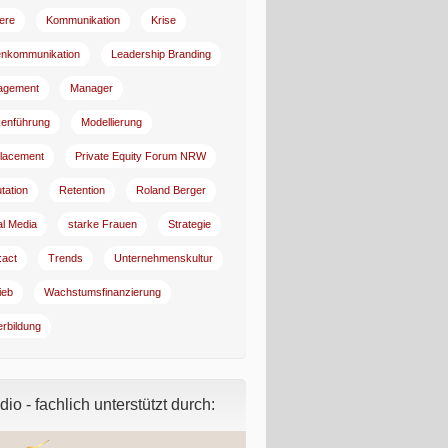
iere
Kommunikation
Krise
enkommunikation
Leadership Branding
agement
Manager
enführung
Modellierung
lacement
Private Equity Forum NRW
tation
Retention
Roland Berger
al Media
starke Frauen
Strategie
:act
Trends
Unternehmenskultur
ieb
Wachstumsfinanzierung
erbildung
io - fachlich unterstützt durch: