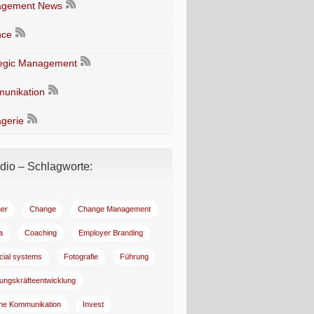
gement News
nce
tegic Management
unikation
gerie
io – Schlagworte:
er
Change
Change Management
a
Coaching
Employer Branding
ncial systems
Fotografie
Führung
ungskräfteentwicklung
rne Kommunikation
Invest