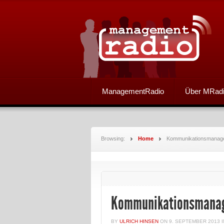
ManagementRadio
Über MRad
Browsing:
Home
Kommunikationsmanagem
Kommunikationsmanage
BY
ULRICH HINSEN
ON
9. SEPTEMBER 2013