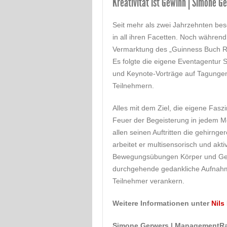
Kreativität ist Gewinn | Simone G
Seit mehr als zwei Jahrzehnten bes
in all ihren Facetten. Noch währen
Vermarktung des „Guinness Buch R
Es folgte die eigene Eventagentur 
und Keynote-Vorträge auf Tagungen
Teilnehmern.
Alles mit dem Ziel, die eigene Fas
Feuer der Begeisterung in jedem M
allen seinen Auftritten die gehirng
arbeitet er multisensorisch und akti
Bewegungsübungen Körper und Gei
durchgehende gedankliche Aufnahmef
Teilnehmer verankern.
Weitere Informationen unter
Nils
Simone Gerwers | ManagementR