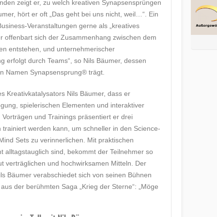
nden zeigt er, zu welch kreativen Synapsensprüngen
mer, hört er oft „Das geht bei uns nicht, weil…“. Ein
Business-Veranstaltungen gerne als „kreatives
hier offenbart sich der Zusammenhang zwischen dem
een entstehen, und unternehmerischer
g erfolgt durch Teams“, so Nils Bäumer, dessen
en Namen Synapsensprung® trägt.
 Kreativkatalysators Nils Bäumer, dass er
ung, spielerischen Elementen und interaktiver
Vorträgen und Trainings präsentiert er drei
ch trainiert werden kann, um schneller in den Science-
nd Sets zu verinnerlichen. Mit praktischen
mt alltagstauglich sind, bekommt der Teilnehmer so
ut verträglichen und hochwirksamen Mitteln. Der
ls Bäumer verabschiedet sich von seinen Bühnen
t aus der berühmten Saga „Krieg der Sterne“: „Möge