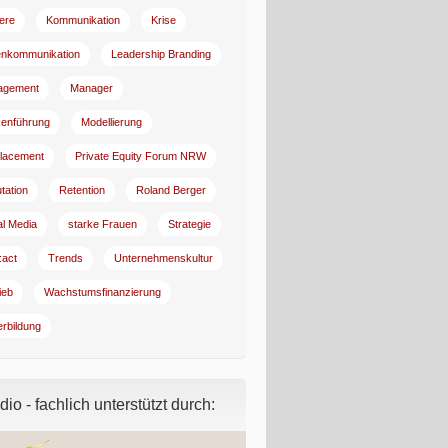
iere
Kommunikation
Krise
enkommunikation
Leadership Branding
agement
Manager
enführung
Modellierung
lacement
Private Equity Forum NRW
tation
Retention
Roland Berger
al Media
starke Frauen
Strategie
:act
Trends
Unternehmenskultur
ieb
Wachstumsfinanzierung
erbildung
io - fachlich unterstützt durch: