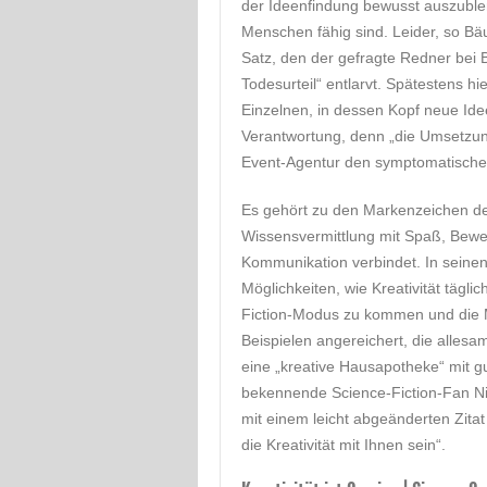
der Ideenfindung bewusst auszuble
Menschen fähig sind. Leider, so Bäu
Satz, den der gefragte Redner bei 
Todesurteil“ entlarvt. Spätestens 
Einzelnen, in dessen Kopf neue Id
Verantwortung, denn „die Umsetzun
Event-Agentur den symptomatisch
Es gehört zu den Markenzeichen des
Wissensvermittlung mit Spaß, Beweg
Kommunikation verbindet. In seinen 
Möglichkeiten, wie Kreativität tägli
Fiction-Modus zu kommen und die Mi
Beispielen angereichert, die allesa
eine „kreative Hausapotheke“ mit g
bekennende Science-Fiction-Fan Ni
mit einem leicht abgeänderten Zita
die Kreativität mit Ihnen sein“.