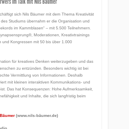
erwers im Talk mit Nils Bäumer
chäftigt sich Nils Bäumer mit dem Thema Kreativität
d des Studiums übernahm er die Organisation und
ekords im Kammblasen“ – mit 5.500 Teilnehmern.
Synapsensprung®, Moderationen, Kreativtrainings
 und Kongressen mit 50 bis über 1.000
zination für kreatives Denken weiterzugeben und das
enschen zu entzünden. Besonders wichtig ist bei
erechte Vermittlung von Informationen. Deshalb
viert mit kleinen interaktiven Kommunikations- und
st. Das hat Konsequenzen: Hohe Aufmerksamkeit,
ähigkeit und Inhalte, die sich langfristig beim
 Bäumer
(www.nils-bäumer.de)
adio