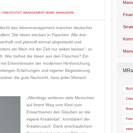
Mana
IN
KREATIVITÄT
,
MANAGEMENT NEWS
,
MANAGERIE
Fina
Stra
rgleicht das Ideenmanagement mancher deutscher
ern: Die Ideen stecken in Flaschen. Alle drei
Komm
enhaft und planvoll einmal abgestaubt und
ders als Wein mit der Zeit nur selten besser“, so
Mana
h. Wer befreit die Ideen aus den Flaschen? Ein
t mit Erkenntnissen der modernen Hirnforschung,
hrelangen Erfahrungen und eigener Begeisterung
MRad
sredner die gute Nachricht, dass jeder Mensch
Büch
„Allerdings verlieren viele Menschen
Chin
auf ihrem Weg vom Kind zum
fina
Erwachsenen den Glauben an die
eigene Kreativität“, konstatiert der
Führ
Kreativcoach. Dank anschaulichem
Inte