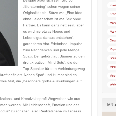
Beispiel prägt sich sein Bild vom
Karr
„Bierstorming“ schon wegen seiner
Originalität ein. Sätze wie „Eine Idee
Kris
ohne Leidenschaft ist wie Sex ohne
Man
Partner. Es kann ganz nett sein, aber
es wird nie etwas Neues und
Mark
Lebendiges daraus entstehen“,
Outp
garantieren Aha-Erlebnisse, Impulse
Repu
zum Nachdenken und jede Menge
Spaß. Der gehört laut Bäumer zu den
Soci
drei „kreativen Mind Sets“, die der
think
Top-Speaker für den Verbindungsweg
skraft definiert. Neben Spaß und Humor sind es
Vertr
wie Mut, die „besonders große Auswirkungen auf
Weit
ations- und Kreativitätsprofi Wegweiser, wie aus
MRad
ranten werden. Mit Leidenschaft, Emotion und der
Modus“ zu schalten, also Realitätsnähe im Prozess