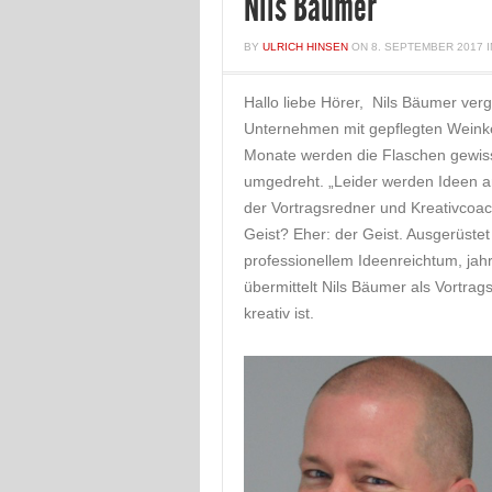
Nils Bäumer
BY
ULRICH HINSEN
ON
8. SEPTEMBER 2017
Hallo liebe Hörer, Nils Bäumer ve
Unternehmen mit gepflegten Weinkell
Monate werden die Flaschen gewiss
umgedreht. „Leider werden Ideen an
der Vortragsredner und Kreativcoac
Geist? Eher: der Geist. Ausgerüste
professionellem Ideenreichtum, ja
übermittelt Nils Bäumer als Vortrag
kreativ ist.