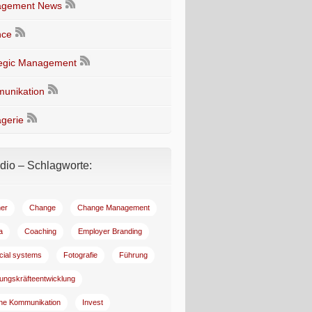
gement News
nce
tegic Management
unikation
gerie
io – Schlagworte:
er
Change
Change Management
a
Coaching
Employer Branding
ncial systems
Fotografie
Führung
ungskräfteentwicklung
rne Kommunikation
Invest