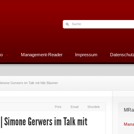
io
Management-Reader
Impressum
Datenschutz
| Simone Gerwers im Talk mit Nils Bäumer
Print
Email
Shortlink
MRad
 | Simone Gerwers im Talk mit
Mana