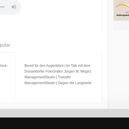
pular
lock-
Bereit für den Augenblick | Im Talk mit dem
Düsseldorfer FotoGrafen Jürgen M. Wogirz
ManagementStudio | Transfer
ManagementStudio | Gegen die Langweile