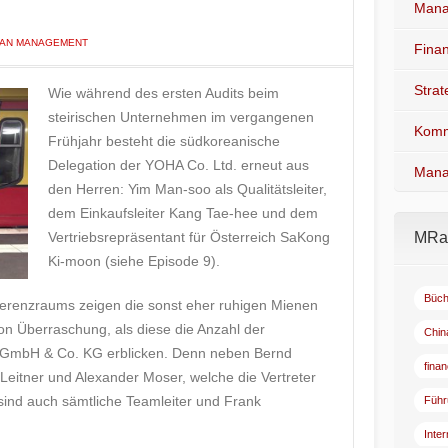
Mana
AN MANAGEMENT
Fina
Stra
Wie während des ersten Audits beim
steirischen Unternehmen im vergangenen
Komm
Frühjahr besteht die südkoreanische
Delegation der YOHA Co. Ltd. erneut aus
Mana
den Herren: Yim Man-soo als Qualitätsleiter,
dem Einkaufsleiter Kang Tae-hee und dem
Vertriebsrepräsentant für Österreich SaKong
MRad
Ki-moon (siehe Episode 9).
Büch
erenzraums zeigen die sonst eher ruhigen Mienen
n Überraschung, als diese die Anzahl der
Chin
s GmbH & Co. KG erblicken. Denn neben Bernd
fina
itner und Alexander Moser, welche die Vertreter
sind auch sämtliche Teamleiter und Frank
Führ
Inte