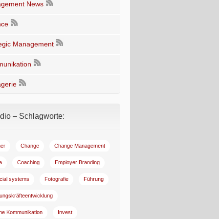
gement News
nce
tegic Management
unikation
gerie
io – Schlagworte:
er
Change
Change Management
a
Coaching
Employer Branding
ncial systems
Fotografie
Führung
ungskräfteentwicklung
rne Kommunikation
Invest