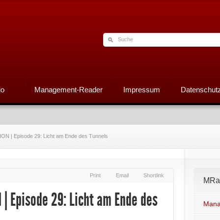
io
Management-Reader
Impressum
Datenschutz
| Episode 29: Licht am Ende des Tunnels
Print
Email
Shortlink
MRad
 Episode 29: Licht am Ende des
Mana