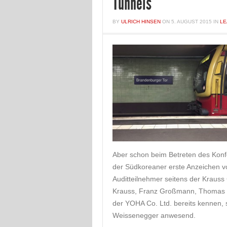
Tunnels
BY
ULRICH HINSEN
ON
5. AUGUST 2015
IN
LE
Aber schon beim Betreten des Konf
der Südkoreaner erste Anzeichen vo
Auditteilnehmer seitens der Kraus
Krauss, Franz Großmann, Thomas Le
der YOHA Co. Ltd. bereits kennen, 
Weissenegger anwesend.