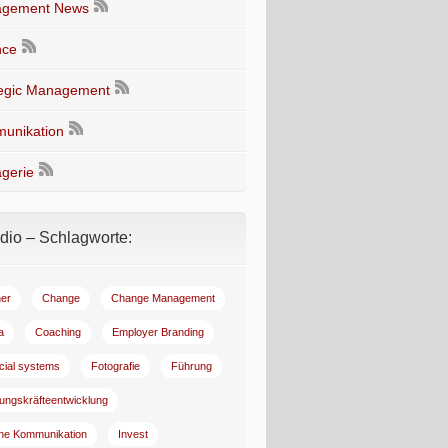
gement News
nce
tegic Management
unikation
gerie
io – Schlagworte:
er
Change
Change Management
a
Coaching
Employer Branding
ncial systems
Fotografie
Führung
ungskräfteentwicklung
rne Kommunikation
Invest