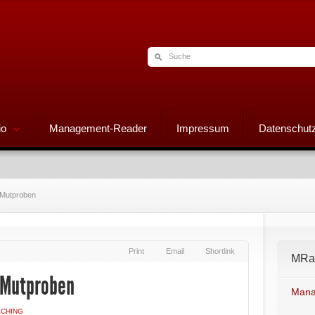
io
Management-Reader
Impressum
Datenschutz
 Mutproben
Print
Email
Shortlink
MRad
| Mutproben
Mana
CHING