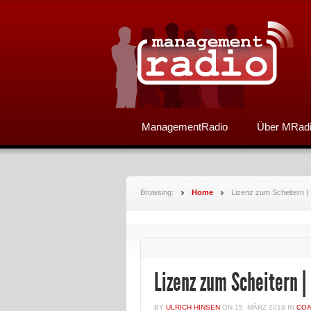
ManagementRadio
Über MRad
Browsing:
Home
Lizenz zum Scheitern |
Lizenz zum Scheitern 
BY
ULRICH HINSEN
ON
15. MÄRZ 2018
IN
COA