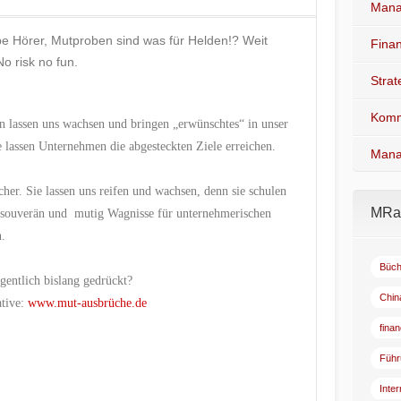
Mana
ebe Hörer, Mutproben sind was für Helden!? Weit
Fina
No risk no fun.
Stra
Komm
 lassen uns wachsen und bringen „erwünschtes“ in unser
e lassen Unternehmen die abgesteckten Ziele erreichen.
Mana
r. Sie lassen uns reifen und wachsen, denn sie schulen
MRad
 souverän und mutig Wagnisse für unternehmerischen
n.
Büch
gentlich bislang gedrückt?
Chin
ative:
www.mut-ausbrüche.de
fina
Führ
Inte