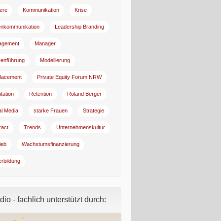
iere
Kommunikation
Krise
enkommunikation
Leadership Branding
agement
Manager
enführung
Modellierung
lacement
Private Equity Forum NRW
tation
Retention
Roland Berger
al Media
starke Frauen
Strategie
:act
Trends
Unternehmenskultur
ieb
Wachstumsfinanzierung
erbildung
io - fachlich unterstützt durch: