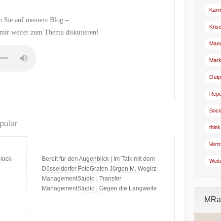
Karr
n Sie auf meinem Blog –
Kris
mir weiter zum Thema diskutieren!
Man
Mark
Outp
Repu
Soci
pular
think
Vertr
lock-
Bereit für den Augenblick | Im Talk mit dem
Weit
Düsseldorfer FotoGrafen Jürgen M. Wogirz
ManagementStudio | Transfer
ManagementStudio | Gegen die Langweile
MRad