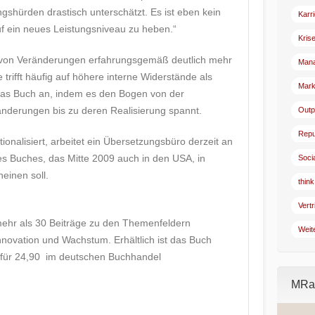
ungshürden drastisch unterschätzt. Es ist eben kein
Karr
f ein neues Leistungsniveau zu heben.“
Kris
g von Veränderungen erfahrungsgemäß deutlich mehr
Man
e trifft häufig auf höhere interne Widerstände als
Mark
das Buch an, indem es den Bogen von der
nderungen bis zu deren Realisierung spannt.
Outp
Repu
onalisiert, arbeitet ein Übersetzungsbüro derzeit an
es Buches, das Mitte 2009 auch in den USA, in
Soci
einen soll.
think
Vertr
ehr als 30 Beiträge zu den Themenfeldern
Weit
nnovation und Wachstum. Erhältlich ist das Buch
für 24,90  im deutschen Buchhandel
MRad