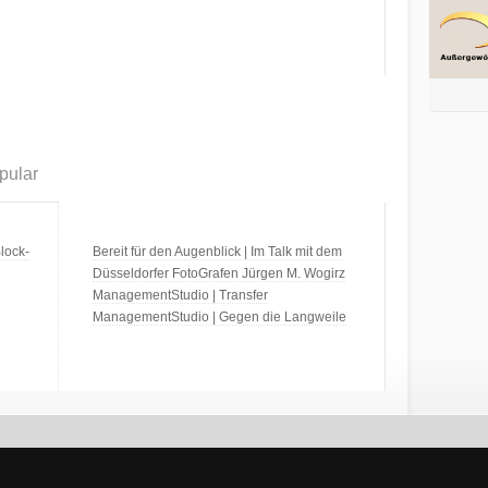
pular
lock-
Bereit für den Augenblick | Im Talk mit dem
Düsseldorfer FotoGrafen Jürgen M. Wogirz
ManagementStudio | Transfer
ManagementStudio | Gegen die Langweile