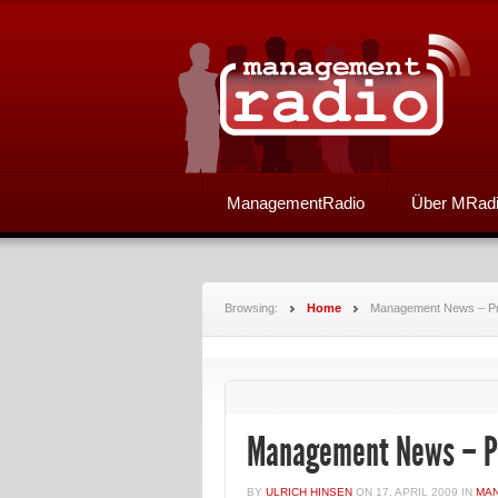
ManagementRadio
Über MRad
Browsing:
Home
Management News – Pr
Management News – P
BY
ULRICH HINSEN
ON
17. APRIL 2009
IN
MA