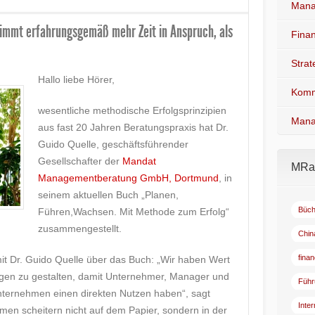
Mana
immt erfahrungsgemäß mehr Zeit in Anspruch, als
Fina
Stra
Hallo liebe Hörer,
Komm
wesentliche methodische Erfolgsprinzipien
Mana
aus fast 20 Jahren Beratungspraxis hat Dr.
Guido Quelle, geschäftsführender
Gesellschafter der
Mandat
MRad
Managementberatung GmbH, Dortmund
, in
seinem aktuellen Buch „Planen,
Büch
Führen,Wachsen. Mit Methode zum Erfolg“
zusammengestellt.
Chin
fina
mit Dr. Guido Quelle über das Buch: „Wir haben Wert
ogen zu gestalten, damit Unternehmer, Manager und
Führ
nternehmen einen direkten Nutzen haben“, sagt
Inte
en scheitern nicht auf dem Papier, sondern in der