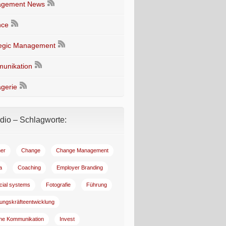
gement News
nce
tegic Management
unikation
gerie
io – Schlagworte:
er
Change
Change Management
a
Coaching
Employer Branding
ncial systems
Fotografie
Führung
ungskräfteentwicklung
rne Kommunikation
Invest