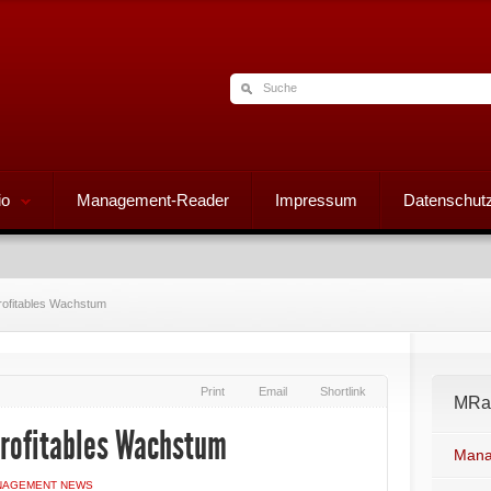
io
Management-Reader
Impressum
Datenschutz
ofitables Wachstum
Print
Email
Shortlink
MRad
rofitables Wachstum
Mana
NAGEMENT NEWS