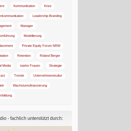
iere
Kommunikation
Krise
enkommunikation
Leadership Branding
agement
Manager
enführung
Modellierung
lacement
Private Equity Forum NRW
tation
Retention
Roland Berger
al Media
starke Frauen
Strategie
:act
Trends
Unternehmenskultur
ieb
Wachstumsfinanzierung
erbildung
io - fachlich unterstützt durch: