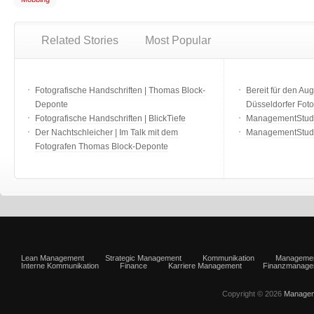
Related Stories
Most Popular
Fotografische Handschriften | Thomas Block-
Bereit für den Aug
Deponte
Düsseldorfer Fot
Fotografische Handschriften | BlickTiefe
ManagementStudio
Der Nachtschleicher | Im Talk mit dem
ManagementStudi
Fotografen Thomas Block-Deponte
Lean Management
Strategic Management
Kommunikation
Manageme
Interne Kommunikation
Finance
Karriere Management
Finanzmanage
Copyright © 2026
Managem