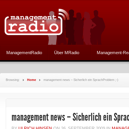
ManagementRadio
Über MRadio
Management-Re
Browsing:
Home
management news – Sicherlich ein SprachProblem ;-)
management news – Sicherlich ein Sprac
BY
ULRICH HINSEN
ON
26. SEPTEMBER 2009
IN
MANAG