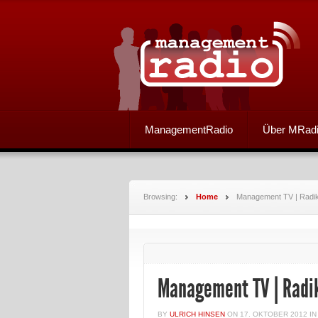
ManagementRadio
Über MRad
Browsing:
Home
Management TV | Radik
Management TV | Radi
BY
ULRICH HINSEN
ON
17. OKTOBER 2012
I