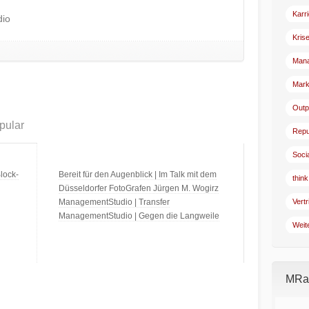
Karr
dio
Kris
Man
Mark
Outp
pular
Repu
Soci
lock-
Bereit für den Augenblick | Im Talk mit dem
think
Düsseldorfer FotoGrafen Jürgen M. Wogirz
ManagementStudio | Transfer
Vertr
ManagementStudio | Gegen die Langweile
Weit
MRad