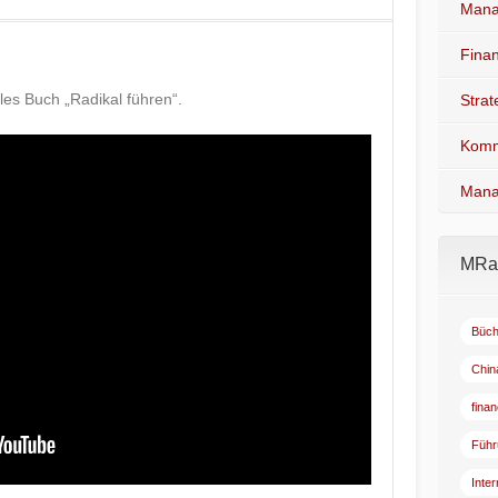
Mana
Fina
les Buch „Radikal führen“.
Stra
Komm
Mana
MRad
Büch
Chin
fina
Führ
Inte