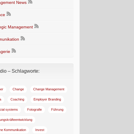
gement News
nce
tegic Management
unikation
gerie
io – Schlagworte:
er
Change
Change Management
a
Coaching
Employer Branding
ncial systems
Fotografie
Führung
ungskräfteentwicklung
rne Kommunikation
Invest