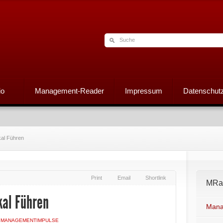
io
Management-Reader
Impressum
Datenschutz
al Führen
Print
Email
Shortlink
MRad
kal Führen
Mana
N
MANAGEMENTIMPULSE