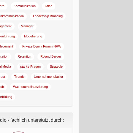
iere
Kommunikation
Krise
enkommunikation
Leadership Branding
agement
Manager
enführung
Modellierung
lacement
Private Equity Forum NRW
tation
Retention
Roland Berger
al Media
starke Frauen
Strategie
:act
Trends
Unternehmenskultur
ieb
Wachstumsfinanzierung
erbildung
io - fachlich unterstützt durch: