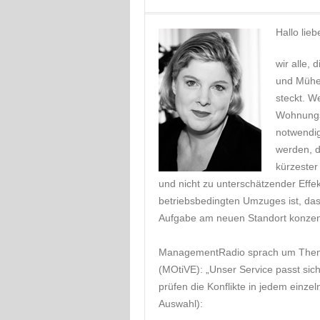
Hallo lieb
wir alle, 
und Mühe
steckt. W
Wohnungs
notwendi
werden, d
kürzester
und nicht zu unterschätzender Effe
betriebsbedingten Umzuges ist, dass
Aufgabe am neuen Standort konzen
ManagementRadio sprach um Thema 
(MOtiVE): „Unser Service passt sich
prüfen die Konflikte in jedem einzel
Auswahl):