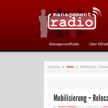
ManagementRadio
Über MRad
Browsing:
Home
Mobilisierung – Relocat
Mobilisierung – Reloc
BY
ULRICH HINSEN
ON
11. APRIL 2011
IN
LEA