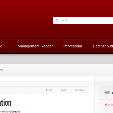
io
Management-Reader
Impressum
Datenschutz
ion
Print
Email
Shortlink
MRad
ation
Mana
N MANAGEMENT