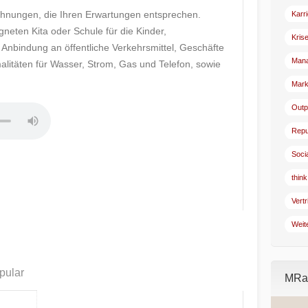
ohnungen, die Ihren Erwartungen entsprechen.
Karr
neten Kita oder Schule für die Kinder,
Kris
e Anbindung an öffentliche Verkehrsmittel, Geschäfte
Man
litäten für Wasser, Strom, Gas und Telefon, sowie
Mark
Outp
Repu
Soci
think
Vertr
Weit
pular
MRad