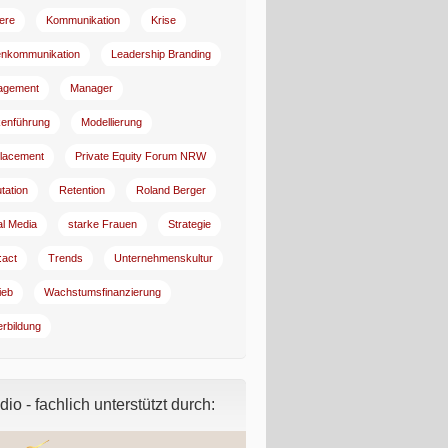
iere
Kommunikation
Krise
enkommunikation
Leadership Branding
agement
Manager
enführung
Modellierung
lacement
Private Equity Forum NRW
tation
Retention
Roland Berger
al Media
starke Frauen
Strategie
:act
Trends
Unternehmenskultur
ieb
Wachstumsfinanzierung
erbildung
io - fachlich unterstützt durch: