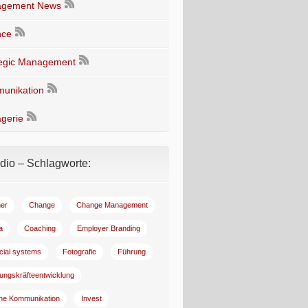
gement News
nce
tegic Management
unikation
gerie
io – Schlagworte:
er
Change
Change Management
a
Coaching
Employer Branding
ncial systems
Fotografie
Führung
ungskräfteentwicklung
rne Kommunikation
Invest