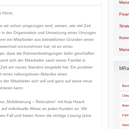
Mana
e Hörer,
Fina
die wir schon umgezogen sind, wissen, wie viel Zeit
Stra
 in der Organisation und Umsetzung eines Umzuges
Komm
enn ein Mitarbeiter aus betrieblichen Gründen einen
wechsel vorzunehmen hat, ist es umso
Mana
ger, dass die Rahmenbedingungen dafür geschaffen
amit sich der Mitarbeiter samt seiner Familie in
 Zeit am neuen Standort eingelebt hat. Ein positiver
MRad
kt eines reibungslosen Ablaufes eines
 der Mitarbeiter sich voll und ganz auf seine neue
Büch
trieren kann.
Chin
„Mobilisierung – Relocation“ mit Anja Haack
fina
 auf individuelle Weise an jeden Kunden an. Wir
nen Fall und bieten Ihnen die richtige Lösung (eine
Führ
Inte