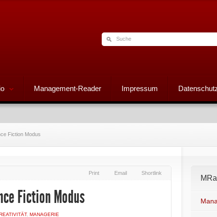
io
Management-Reader
Impressum
Datenschutz
nce Fiction Modus
Print
Email
Shortlink
MRad
ence Fiction Modus
Mana
REATIVITÄT
,
MANAGERIE