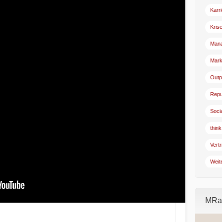
Karr
Kris
Man
Mark
Outp
Repu
Soci
think
Vertr
Weit
MRad