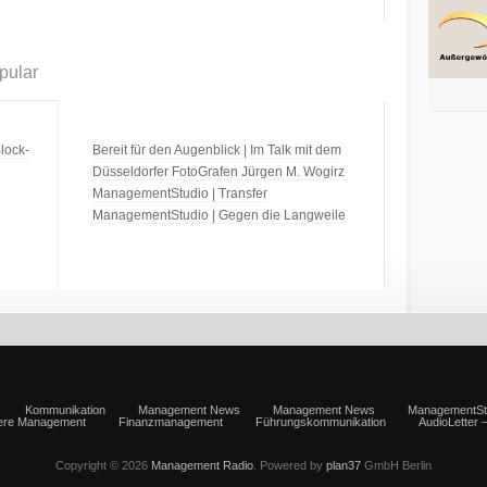
pular
lock-
Bereit für den Augenblick | Im Talk mit dem
Düsseldorfer FotoGrafen Jürgen M. Wogirz
ManagementStudio | Transfer
ManagementStudio | Gegen die Langweile
Kommunikation
Management News
Management News
ManagementSt
iere Management
Finanzmanagement
Führungskommunikation
AudioLetter 
Copyright © 2026
Management Radio
. Powered by
plan37
GmbH Berlin