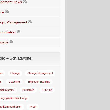
gement News
nce
tegic Management
unikation
gerie
io – Schlagworte:
er
Change
Change Management
a
Coaching
Employer Branding
ncial systems
Fotografie
Führung
ungskräfteentwicklung
rne Kommunikation
Invest