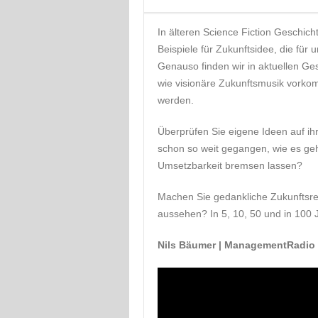
In älteren Science Fiction Geschich
Beispiele für Zukunftsidee, die für 
Genauso finden wir in aktuellen Ges
wie visionäre Zukunftsmusik vorko
werden.
Überprüfen Sie eigene Ideen auf ihr 
schon so weit gegangen, wie es geh
Umsetzbarkeit bremsen lassen?
Machen Sie gedankliche Zukunftsre
aussehen? In 5, 10, 50 und in 100
Nils Bäumer | ManagementRadio