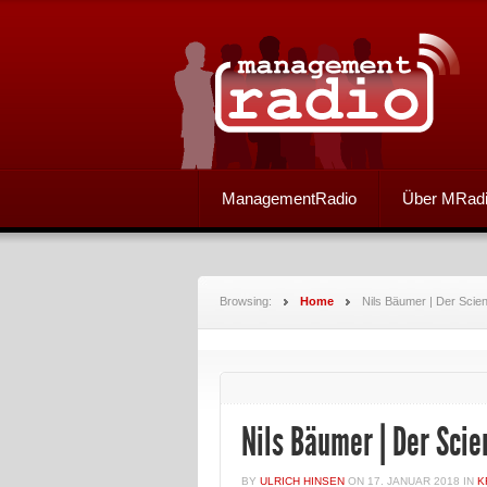
ManagementRadio
Über MRad
Browsing:
Home
Nils Bäumer | Der Scie
Nils Bäumer | Der Sci
BY
ULRICH HINSEN
ON
17. JANUAR 2018
IN
K