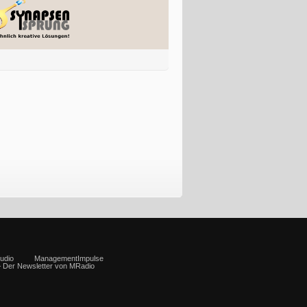
udio
ManagementImpulse
– Der Newsletter von MRadio