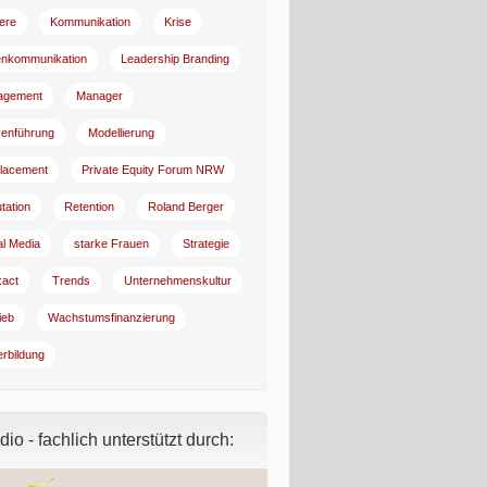
iere
Kommunikation
Krise
enkommunikation
Leadership Branding
agement
Manager
enführung
Modellierung
lacement
Private Equity Forum NRW
tation
Retention
Roland Berger
al Media
starke Frauen
Strategie
:act
Trends
Unternehmenskultur
ieb
Wachstumsfinanzierung
erbildung
io - fachlich unterstützt durch: