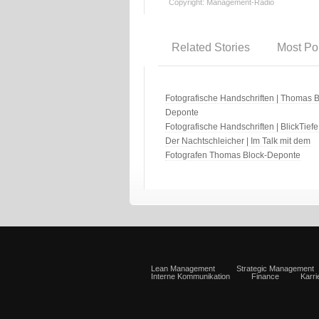
Copyright: Management-Radio
Related Stories
Most Po
Fotografische Handschriften | Thomas B
Deponte
Fotografische Handschriften | BlickTiefe
Der Nachtschleicher | Im Talk mit dem
Fotografen Thomas Block-Deponte
Lean Management
Strategic Management
Interne Kommunikation
Finance
Karr