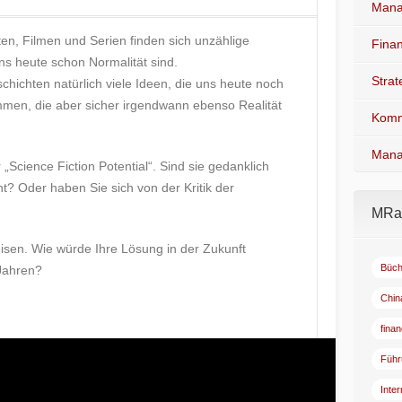
Mana
ten, Filmen und Serien finden sich unzählige
Fina
uns heute schon Normalität sind.
Stra
chichten natürlich viele Ideen, die uns heute noch
mmen, die aber sicher irgendwann ebenso Realität
Komm
Mana
„Science Fiction Potential“. Sind sie gedanklich
t? Oder haben Sie sich von der Kritik der
MRad
isen. Wie würde Ihre Lösung in der Zukunft
Büch
 Jahren?
Chin
fina
Führ
Inte