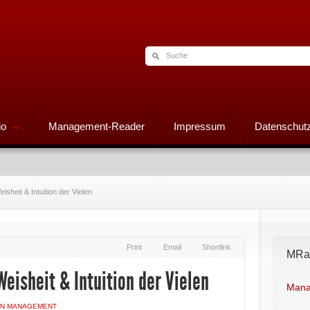
io
Management-Reader
Impressum
Datenschutz
sheit & Intuition der Vielen
Print
Email
Shortlink
MRad
eisheit & Intuition der Vielen
Mana
AN MANAGEMENT