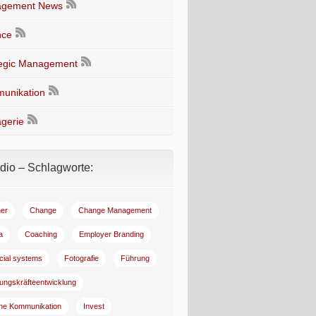
gement News
nce
tegic Management
unikation
gerie
io – Schlagworte:
er
Change
Change Management
a
Coaching
Employer Branding
ncial systems
Fotografie
Führung
ungskräfteentwicklung
rne Kommunikation
Invest