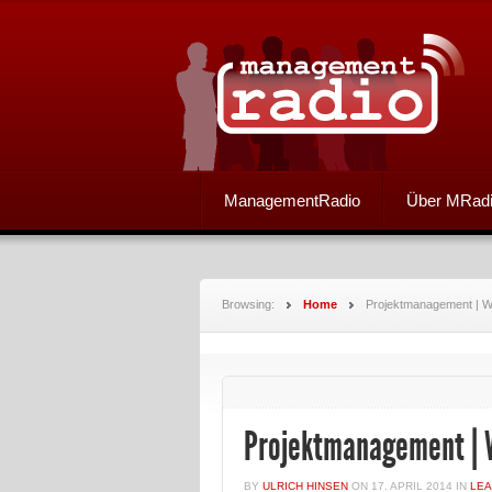
ManagementRadio
Über MRad
Browsing:
Home
Projektmanagement | Wei
Projektmanagement | W
BY
ULRICH HINSEN
ON
17. APRIL 2014
IN
LE