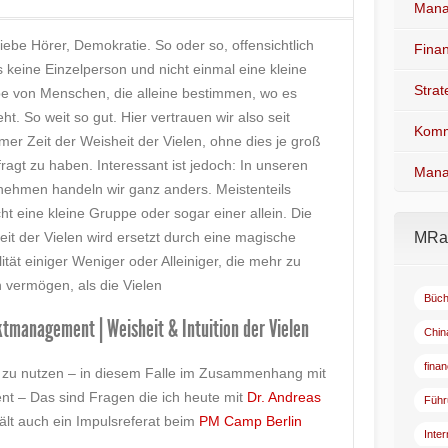
Mana
liebe Hörer, Demokratie. So oder so, offensichtlich
Fina
s keine Einzelperson und nicht einmal eine kleine
Stra
e von Menschen, die alleine bestimmen, wo es
ht. So weit so gut. Hier vertrauen wir also seit
Komm
er Zeit der Weisheit der Vielen, ohne dies je groß
fragt zu haben. Interessant ist jedoch: In unseren
Mana
nehmen handeln wir ganz anders. Meistenteils
ht eine kleine Gruppe oder sogar einer allein. Die
it der Vielen wird ersetzt durch eine magische
MRad
ität einiger Weniger oder Alleiniger, die mehr zu
n vermögen, als die Vielen
Büch
ktmanagement | Weisheit & Intuition der Vielen
Chin
fina
en“ zu nutzen – in diesem Falle im Zusammenhang mit
nt – Das sind Fragen die ich heute mit
Dr. Andreas
Führ
ält auch ein Impulsreferat beim
PM Camp Berlin
Inte