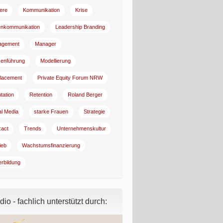
iere
Kommunikation
Krise
enkommunikation
Leadership Branding
agement
Manager
enführung
Modellierung
lacement
Private Equity Forum NRW
tation
Retention
Roland Berger
al Media
starke Frauen
Strategie
:act
Trends
Unternehmenskultur
ieb
Wachstumsfinanzierung
erbildung
io - fachlich unterstützt durch: