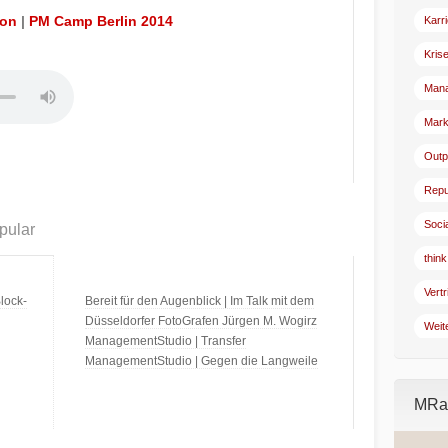
ion
|
PM Camp Berlin 2014
Karr
Kris
Man
Mark
Outp
Repu
Soci
pular
think
Vertr
lock-
Bereit für den Augenblick | Im Talk mit dem
Düsseldorfer FotoGrafen Jürgen M. Wogirz
Weit
ManagementStudio | Transfer
ManagementStudio | Gegen die Langweile
MRad