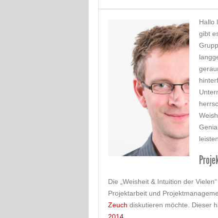
Hallo 
gibt e
Grupp
langge
geraum
hinter
Unter
herrsc
Weishe
Genial
leiste
Proje
Die „Weisheit & Intuition der Viel
Projektarbeit und Projektmanageme
Zeuch
diskutieren möchte. Dieser h
2014
…