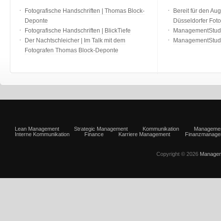
Fotografische Handschriften | Thomas Block-
Bereit für den Aug
Deponte
Düsseldorfer Fot
Fotografische Handschriften | BlickTiefe
ManagementStudio
Der Nachtschleicher | Im Talk mit dem
ManagementStudi
Fotografen Thomas Block-Deponte
Lean Management
Strategic Management
Kommunikation
Manageme
Interne Kommunikation
Finance
Karriere Management
Finanzmanage
Copyright © 2026
Managem