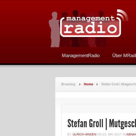
ManagementRadio
Über MRad
Browsing:
Home
Stefan Groll | Mutgesch
Stefan Groll | Mutgesc
BY
ULRICH HINSEN
ON
23. MAI 2017
IN
ABNA