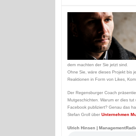
dem machten der Sie jetzt sind.
Ohne Sie, wäre dieses Projekt bis 
Reaktionen in Form von Likes, Kom
Der Regensburger Coach präsentier
Mutgeschichten. Warum er dies tut
Facebook publiziert? Genau das hat
Stefan Groll über
Unternehmen Mu
Ulrich Hinsen | ManagementRadi