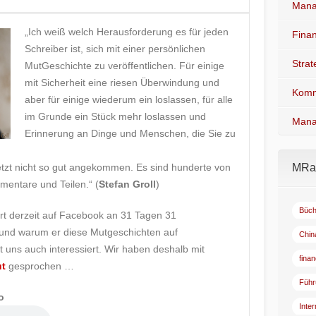
Mana
„Ich weiß welch Herausforderung es für jeden
Fina
Schreiber ist, sich mit einer persönlichen
Stra
MutGeschichte zu veröffentlichen. Für einige
mit Sicherheit eine riesen Überwindung und
Komm
aber für einige wiederum ein loslassen, für alle
im Grunde ein Stück mehr loslassen und
Mana
Erinnerung an Dinge und Menschen, die Sie zu
jetzt nicht so gut angekommen. Es sind hunderte von
MRad
mentare und Teilen.“ (
Stefan Groll
)
Büch
t derzeit auf Facebook an 31 Tagen 31
 und warum er diese Mutgeschichten auf
Chin
 uns auch interessiert. Wir haben deshalb mit
fina
t
gesprochen …
Führ
o
Inte