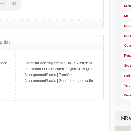
Karr
Kris
Man
Mark
pular
Outp
Repu
lock-
Bereit für den Augenblick | Im Talk mit dem
Soci
Düsseldorfer FotoGrafen Jürgen M. Wogirz
ManagementStudio | Transfer
think
ManagementStudio | Gegen die Langweile
Vertr
Weit
MRad