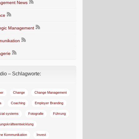
gement News
nce
tegic Management
unikation
gerie
io – Schlagworte:
er
Change
Change Management
a
Coaching
Employer Branding
ncial systems
Fotografie
Führung
ungskräfteentwicklung
rne Kommunikation
Invest