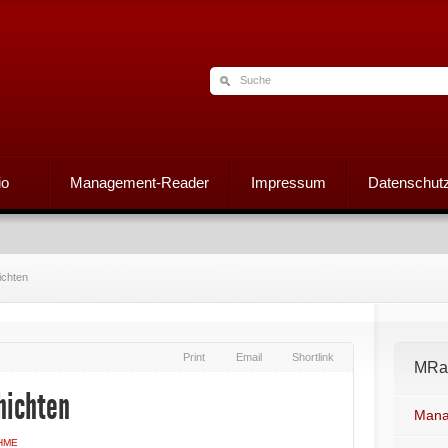
io
Management-Reader
Impressum
Datenschutz
ichten
Print
Email
Shortlink
MRad
hichten
Mana
HME