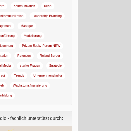
iere
Kommunikation
Krise
enkommunikation
Leadership Branding
agement
Manager
enführung
Modellierung
lacement
Private Equity Forum NRW
tation
Retention
Roland Berger
al Media
starke Frauen
Strategie
:act
Trends
Unternehmenskultur
ieb
Wachstumsfinanzierung
erbildung
io - fachlich unterstützt durch: