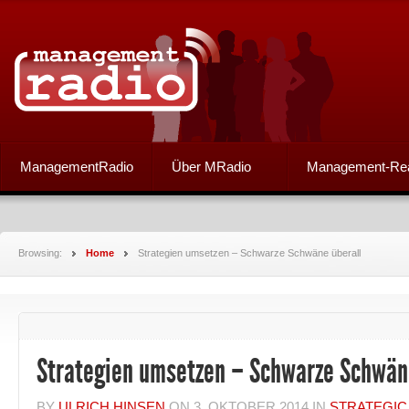
ManagementRadio
Über MRadio
Management-Re
Browsing:
Home
Strategien umsetzen – Schwarze Schwäne überall
Strategien umsetzen – Schwarze Schwän
BY
ULRICH HINSEN
ON
3. OKTOBER 2014
IN
STRATEGI