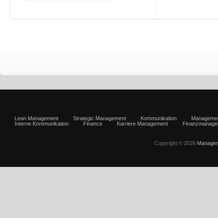
Lean Management
Strategic Management
Kommunikation
Manageme
Interne Kommunikation
Finance
Karriere Management
Finanzmanage
Copyright © 2026
Managem