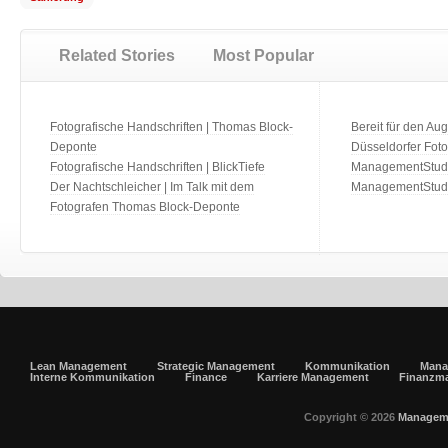
Related Stories
Most Popular
Fotografische Handschriften | Thomas Block-
Bereit für den Aug
Deponte
Düsseldorfer Fot
Fotografische Handschriften | BlickTiefe
ManagementStudio
Der Nachtschleicher | Im Talk mit dem
ManagementStudi
Fotografen Thomas Block-Deponte
Lean Management
Strategic Management
Kommunikation
Mana
Interne Kommunikation
Finance
Karriere Management
Finanzm
Copyright © 2026
Managem