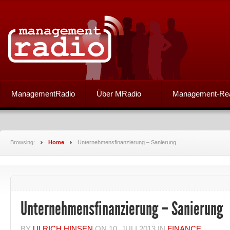
ManagementRadio
Über MRadio
Management-Re
Browsing:
Home
Unternehmensfinanzierung – Sanierung
Unternehmensfinanzierung – Sanierung
BY
ULRICH HINSEN
ON
10. JULI 2013
IN
FINANCE