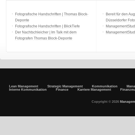
Fotografische Handschriften | Thomas Block-
Bereit für den Aug
Deponte
Düsseldorfer Fot
Fotografische Handschriften | BlickTiefe
ManagementStudio
Der Nachtschleicher | Im Talk mit dem
ManagementStudi
Fotografen Thomas Block-Deponte
Lean Management
Strategic Management
Kommunikation
Mana
Interne Kommunikation
Finance
Karriere Management
Finanzm
Copyright © 2026
Managem