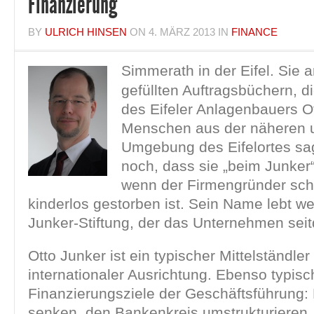
Finanzierung
BY
ULRICH HINSEN
ON
4. MÄRZ 2013
IN
FINANCE
Simmerath in der Eifel. Sie a
gefüllten Auftragsbüchern, di
des Eifeler Anlagenbauers O
Menschen aus der näheren 
Umgebung des Eifelortes s
noch, dass sie „beim Junker“
wenn der Firmengründer sc
kinderlos gestorben ist. Sein Name lebt wei
Junker-Stiftung, der das Unternehmen sei
Otto Junker ist ein typischer Mittelständler
internationaler Ausrichtung. Ebenso typisc
Finanzierungsziele der Geschäftsführung: 
senken, den Bankenkreis umstrukturieren,