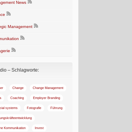
gement News
nce
tegic Management
unikation
gerie
io – Schlagworte:
er
Change
Change Management
a
Coaching
Employer Branding
ncial systems
Fotografie
Führung
ungskräfteentwicklung
rne Kommunikation
Invest