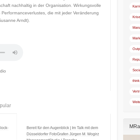
haft nachhaltig in der Organisation. Wirkungsvolle
Karr
Performanceverlustes, die mit jeder Veränderung
Kris
Susanne Arndt).
Man
Mark
Outp
Repu
Soci
dio
think
Vertr
Weit
pular
MRad
lock-
Bereit für den Augenblick | Im Talk mit dem
Düsseldorfer FotoGrafen Jürgen M. Wogirz