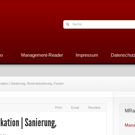
io
Management-Reader
Impressum
Datenschutz
ion | Sanierung, Restrukturierung, Fusion
Print
Email
Shortlink
MRad
ation | Sanierung,
Mana