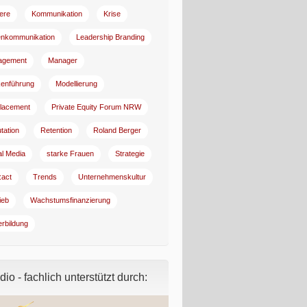
iere
Kommunikation
Krise
enkommunikation
Leadership Branding
agement
Manager
enführung
Modellierung
lacement
Private Equity Forum NRW
tation
Retention
Roland Berger
al Media
starke Frauen
Strategie
:act
Trends
Unternehmenskultur
ieb
Wachstumsfinanzierung
erbildung
io - fachlich unterstützt durch: