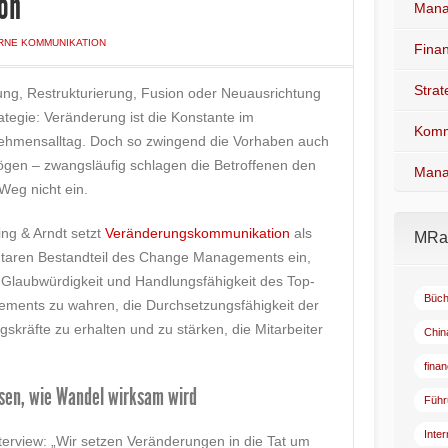
ion
Mana
RNE KOMMUNIKATION
Fina
Stra
ung, Restrukturierung, Fusion oder Neuausrichtung
ategie: Veränderung ist die Konstante im
Komm
ehmensalltag. Doch so zwingend die Vorhaben auch
ögen – zwangsläufig schlagen die Betroffenen den
Mana
Weg nicht ein.
ng & Arndt setzt
Veränderungskommunikation
als
MRad
taren Bestandteil des Change Managements ein,
 Glaubwürdigkeit und Handlungsfähigkeit des Top-
Büch
ments zu wahren, die Durchsetzungsfähigkeit der
skräfte zu erhalten und zu stärken, die Mitarbeiter
Chin
fina
sen, wie Wandel wirksam wird
Führ
Inte
erview: „Wir setzen Veränderungen in die Tat um