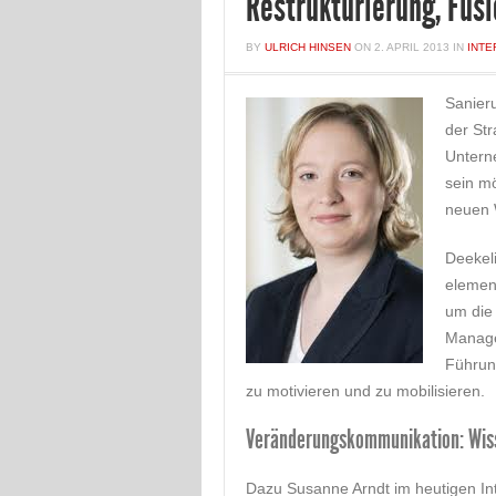
Restrukturierung, Fus
BY
ULRICH HINSEN
ON
2. APRIL 2013
IN
INTE
Sanier
der Str
Untern
sein m
neuen 
Deekeli
elemen
um die
Manage
Führung
zu motivieren und zu mobilisieren.
Veränderungskommunikation: Wis
Dazu Susanne Arndt im heutigen Int