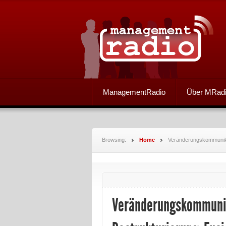
ManagementRadio
Über MRad
Browsing:
Home
Veränderungskommunikat
Veränderungskommunik