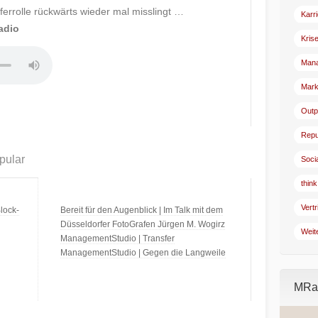
errolle rückwärts wieder mal misslingt …
Karr
adio
Kris
Man
Mark
Outp
Repu
pular
Soci
think
Vertr
lock-
Bereit für den Augenblick | Im Talk mit dem
Düsseldorfer FotoGrafen Jürgen M. Wogirz
Weit
ManagementStudio | Transfer
ManagementStudio | Gegen die Langweile
MRad