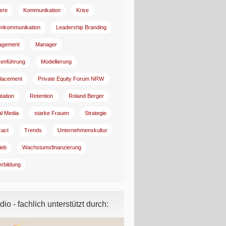
iere
Kommunikation
Krise
enkommunikation
Leadership Branding
agement
Manager
enführung
Modellierung
lacement
Private Equity Forum NRW
tation
Retention
Roland Berger
al Media
starke Frauen
Strategie
:act
Trends
Unternehmenskultur
ieb
Wachstumsfinanzierung
erbildung
io - fachlich unterstützt durch: