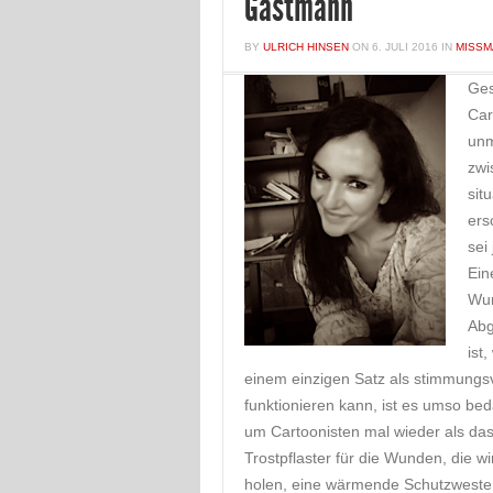
Gastmann
BY
ULRICH HINSEN
ON
6. JULI 2016
IN
MISS
Ges
Car
unm
zwi
sit
ers
sei
Ein
Wun
Abg
ist
einem einzigen Satz als stimmungsvo
funktionieren kann, ist es umso bed
um Cartoonisten mal wieder als da
Trostpflaster für die Wunden, die w
holen, eine wärmende Schutzweste f