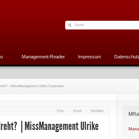
io
Management-Reader
Impressum
Datenschutz
dreht? | MissManagement Ulrike Gastmann
Print
Email
Shortlink
MRad
dreht? | MissManagement Ulrike
Mana