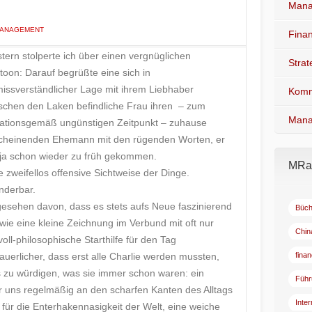
Mana
MANAGEMENT
Fina
tern stolperte ich über einen vergnüglichen
Stra
toon: Darauf begrüßte eine sich in
issverständlicher Lage mit ihrem Liebhaber
Komm
schen den Laken befindliche Frau ihren – zum
Mana
uationsgemäß ungünstigen Zeitpunkt – zuhause
cheinenden Ehemann mit den rügenden Worten, er
 ja schon wieder zu früh gekommen.
MRad
e zweifellos offensive Sichtweise der Dinge.
derbar.
esehen davon, dass es stets aufs Neue faszinierend
Büch
, wie eine kleine Zeichnung im Verbund mit oft nur
Chin
ll-philosophische Starthilfe für den Tag
auerlicher, dass erst alle Charlie werden mussten,
fina
s zu würdigen, was sie immer schon waren: ein
Führ
ir uns regelmäßig an den scharfen Kanten des Alltags
Inte
ür die Enterhakennasigkeit der Welt, eine weiche