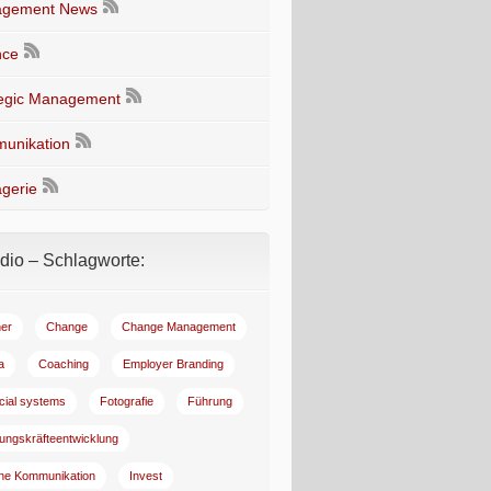
gement News
nce
tegic Management
unikation
gerie
io – Schlagworte:
er
Change
Change Management
a
Coaching
Employer Branding
ncial systems
Fotografie
Führung
ungskräfteentwicklung
rne Kommunikation
Invest