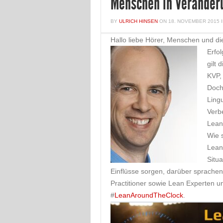
Menschen in Veränder
BY
ULRICH HINSEN
ON
18. NOVEMBER 2015
Hallo liebe Hörer, Menschen und di
Erfol
gilt 
KVP, 
Doch
Ling
Verb
Lean
Wie 
Lean
Situa
Einflüsse sorgen, darüber sprachen
Practitioner sowie Lean Experten 
#
LeanAroundTheClock
.