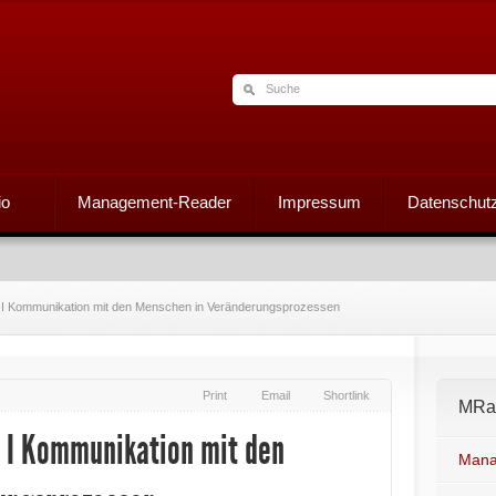
io
Management-Reader
Impressum
Datenschutz
s I Kommunikation mit den Menschen in Veränderungsprozessen
Print
Email
Shortlink
MRad
s I Kommunikation mit den
Mana