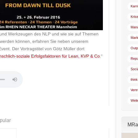
Karr
Kris
Man
 und Werkzeugen des NLP und wie sie auf Themen
Mark
erden können, erfahren Sie neben unserem
Outp
ent. Der Vortragstitel von Götz Müller dort
schlich-soziale Erfolgsfaktoren für Lean, KVP & Co
.“
Repu
Soci
think
Vertr
Weit
pular
MRad