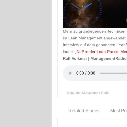
Mehr zu grundlegenden Techniken
im Lean Management angewendet w
Interview auf dem genannten LeanEv
lautet: „
NLP in der Lean-Praxis–Men
Ralf Volkmer | ManagementRadio
Copyright: Management-Radio
Related Stories
Most Po