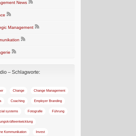
gement News
nce
tegic Management
unikation
gerie
io – Schlagworte:
er
Change
Change Management
a
Coaching
Employer Branding
ncial systems
Fotografie
Führung
ungskräfteentwicklung
rne Kommunikation
Invest