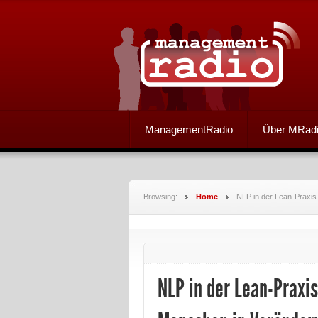
ManagementRadio
Über MRad
Browsing:
Home
NLP in der Lean-Praxi
NLP in der Lean-Praxi