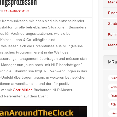
ungsprozessen
Mana
IN
LEAN MANAGEMENT
Fina
e Kommunikation mit ihnen sind ein entscheidender
Stra
gsfaktor für alle
betrieblichen Situationen. Besonders
dies für Veränderungssituationen, wie sie bei
Komm
Kaizen, Lean & Co. alltäglich sind.
Mana
 wie lassen sich die Erkenntnisse aus NLP (Neure-
uistisches Programmieren) in die Welt des
esserungsmanagement übertragen und müssen sich
MRad
 Manager nun „auch noch“ mit NLP beschäftigen?
sich die Erkenntnisse bzgl. NLP-Anwendungen in das
-Umfeld übertragen lassen, in weiteren betrieblichen
Büch
tionen anwendbar sind und dort für positive
Chin
 wir mit
Götz Müller
, Buchautor, NLP-Master-
und Referenten auf dem Event
fina
Führ
Inte