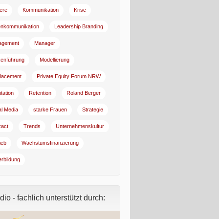
iere
Kommunikation
Krise
enkommunikation
Leadership Branding
agement
Manager
enführung
Modellierung
lacement
Private Equity Forum NRW
tation
Retention
Roland Berger
al Media
starke Frauen
Strategie
:act
Trends
Unternehmenskultur
ieb
Wachstumsfinanzierung
erbildung
io - fachlich unterstützt durch: