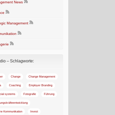
gement News
nce
tegic Management
unikation
gerie
io – Schlagworte:
er
Change
Change Management
a
Coaching
Employer Branding
ncial systems
Fotografie
Führung
ungskräfteentwicklung
rne Kommunikation
Invest