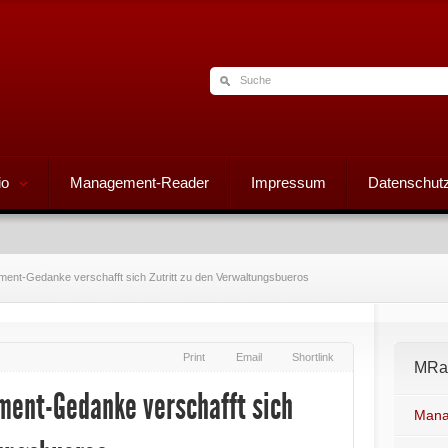
io
Management-Reader
Impressum
Datenschutz
ent-Gedanke verschafft sich Zutritt zu den Verwaltungsbueros
Print
Email
Shortlink
MRad
ment-Gedanke verschafft sich
Mana