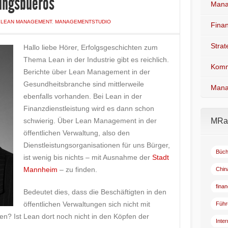
tungsbueros
Mana
N
LEAN MANAGEMENT
,
MANAGEMENTSTUDIO
Fina
Stra
Hallo liebe Hörer, Erfolgsgeschichten zum
Thema Lean in der Industrie gibt es reichlich.
Komm
Berichte über Lean Management in der
Gesundheitsbranche sind mittlerweile
Mana
ebenfalls vorhanden. Bei Lean in der
Finanzdienstleistung wird es dann schon
schwierig. Über Lean Management in der
MRad
öffentlichen Verwaltung, also den
Dienstleistungsorganisationen für uns Bürger,
Büch
ist wenig bis nichts – mit Ausnahme der
Stadt
Mannheim
– zu finden.
Chin
fina
Bedeutet dies, dass die Beschäftigten in den
öffentlichen Verwaltungen sich nicht mit
Führ
? Ist Lean dort noch nicht in den Köpfen der
Inte