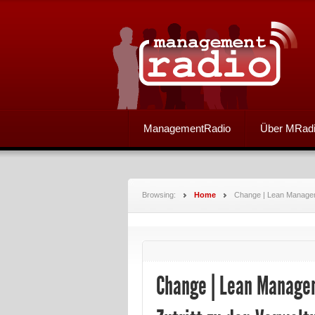
ManagementRadio
Über MRad
Browsing:
Home
Change | Lean Managem
Change | Lean Manage