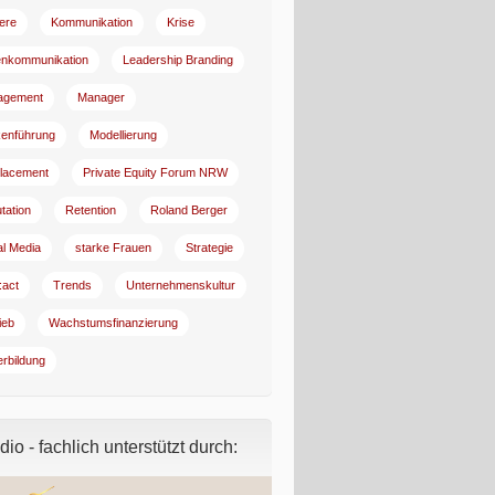
iere
Kommunikation
Krise
enkommunikation
Leadership Branding
agement
Manager
enführung
Modellierung
lacement
Private Equity Forum NRW
tation
Retention
Roland Berger
al Media
starke Frauen
Strategie
:act
Trends
Unternehmenskultur
ieb
Wachstumsfinanzierung
erbildung
io - fachlich unterstützt durch: