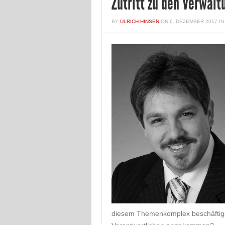
Zutritt zu den Verwal
BY
ULRICH HINSEN
ON
6. DEZEMBER 2017
I
diesem Themenkomplex beschäftigen