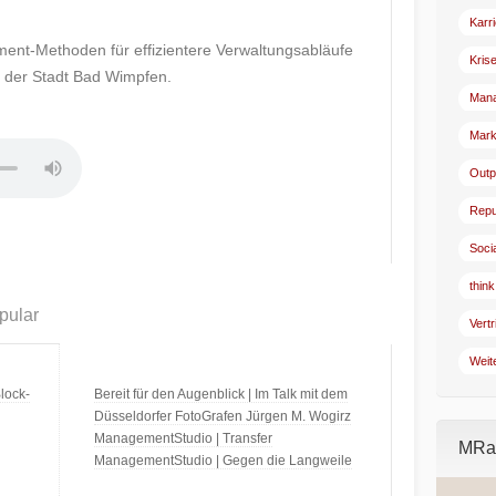
Karr
nt-Methoden für effizientere Verwaltungsabläufe
Kris
r der Stadt Bad Wimpfen.
Man
Mark
Outp
Repu
Soci
think
pular
Vertr
Weit
lock-
Bereit für den Augenblick | Im Talk mit dem
Düsseldorfer FotoGrafen Jürgen M. Wogirz
ManagementStudio | Transfer
MRad
ManagementStudio | Gegen die Langweile