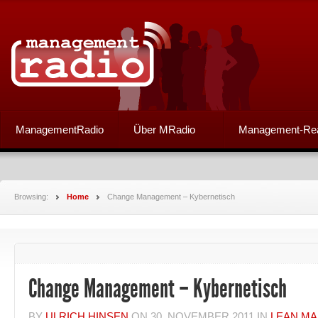
ManagementRadio
Über MRadio
Management-Re
Browsing:
Home
Change Management – Kybernetisch
Change Management – Kybernetisch
BY
ULRICH HINSEN
ON
30. NOVEMBER 2011
IN
LEAN M