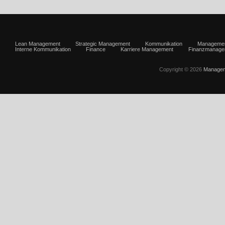
Lean Management
Strategic Management
Kommunikation
Manageme
Interne Kommunikation
Finance
Karriere Management
Finanzmanage
Copyright © 2026
Managem