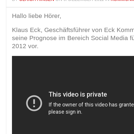
Hallo liebe Hörer,
Klaus Eck, Geschäftsführer von Eck Kommun
seine Prognose im Bereich Social Media f
2012 vor.