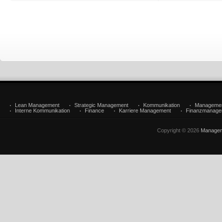
Lean Management
Strategic Management
Kommunikation
Manageme
Interne Kommunikation
Finance
Karriere Management
Finanzmanage
Copyright © 2026
Managem