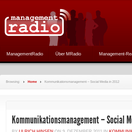
ManagementRadio
Über MRadio
Management-Re
Browsing:
Home
Kommunikationsmanagement – Social Media in 2012
Kommunikationsmanagement – Social Me
BY
ULRICH HINSEN
ON
9. DEZEMBER 2011
IN
KOMMUNI